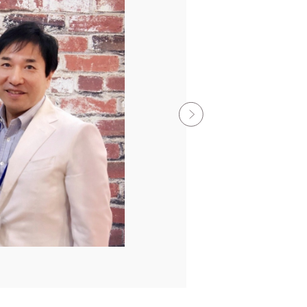
心の
安心
原田大
読影医
独立する
ましたが
ニックに転