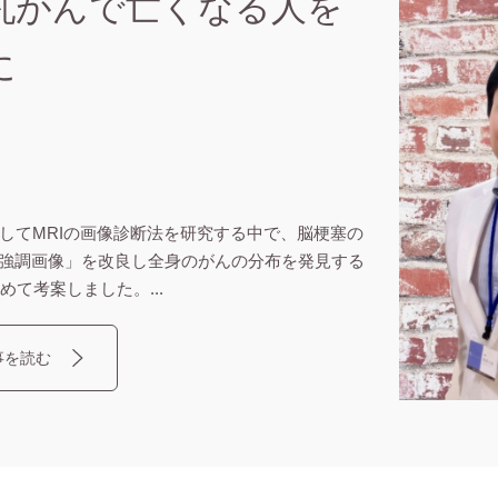
乳がんで亡くなる人を
に
としてMRIの画像診断法を研究する中で、脳梗塞の
強調画像」を改良し全身のがんの分布を発見する
めて考案しました。...
事を読む