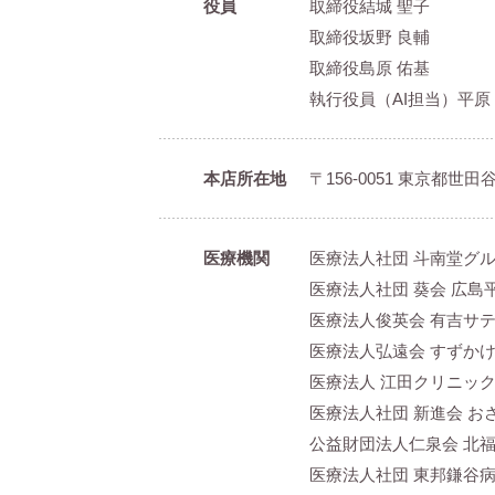
役員
取締役
結城 聖子
取締役
坂野 良輔
取締役
島原 佑基
執行役員（AI担当）
平原
本店所在地
〒156-0051 東京都世田谷
医療機関
医療法人社団 斗南堂グ
医療法人社団 葵会 広島
医療法人俊英会 有吉サ
医療法人弘遠会 すずか
医療法人 江田クリニック 
医療法人社団 新進会 お
公益財団法人仁泉会 北
医療法人社団 東邦鎌谷