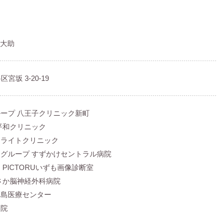
 大助
区宮坂 3-20-19
ループ 八王子クリニック新町
平和クリニック
テライトクリニック
けグループ すずかけセントラル病院
PICTORUいずも画像診断室
さか脳神経外科病院
福島医療センター
病院