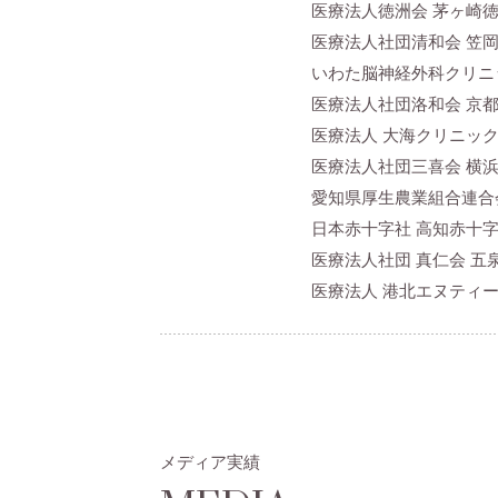
医療法人徳洲会 茅ヶ崎
医療法人社団清和会 笠
いわた脳神経外科クリニ
医療法人社団洛和会 京
医療法人 大海クリニッ
医療法人社団三喜会 横
愛知県厚生農業組合連合
日本赤十字社 高知赤十
医療法人社団 真仁会 五
医療法人 港北エヌティ
メディア実績