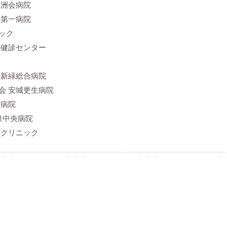
徳洲会病院
岡第一病院
ック
都健診センター
ク
浜新緑総合病院
会 安城更生病院
字病院
泉中央病院
ークリニック