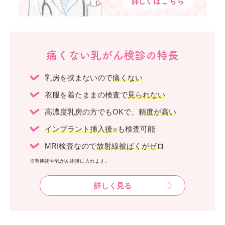
痛くない乳がん検診の特長
乳房を挟まないので
痛くない
衣服を着たままの検査で
見られない
高濃度乳房の方でもOKで、
精度が高い
インプラント挿入後
も検査可能
※
MRI検査なので
放射線被ばくがゼロ
※豊胸術や乳がん術後に入れます。
詳しく見る