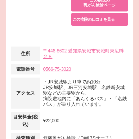
この病院の
乳がん検診ページ
この病院の口コミを見る
〒446-8602 愛知県安城市安城町東広畔
住所
２８
電話番号
0566-75-3020
・JR安城駅より車で約10分
JR安城駅、JR三河安城駅、名鉄新安城
アクセス
駅などの主要駅から、
病院敷地内に「あんくるバス」・「名鉄
バス」が乗り入れています。
目安料金(税
¥22,000
込)
検査種別
無痛乳がん検診（DWIBSサーチ）