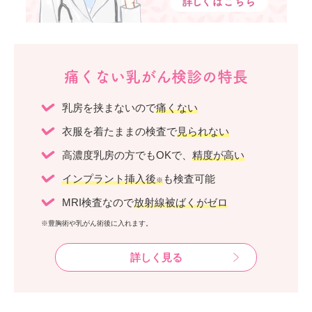
痛くない乳がん検診の特長
乳房を挟まないので
痛くない
衣服を着たままの検査で
見られない
高濃度乳房の方でもOKで、
精度が高い
インプラント挿入後
も検査可能
※
MRI検査なので
放射線被ばくがゼロ
※豊胸術や乳がん術後に入れます。
詳しく見る