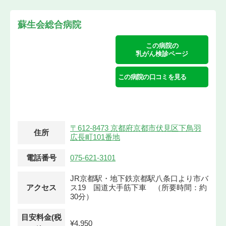
蘇生会総合病院
この病院の
乳がん検診ページ
この病院の口コミを見る
〒612-8473 京都府京都市伏見区下鳥羽
住所
広長町101番地
電話番号
075-621-3101
JR京都駅・地下鉄京都駅八条口より市バ
アクセス
ス19 国道大手筋下車 （所要時間：約
30分）
目安料金(税
¥4,950