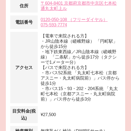
〒604-8401 京都府京都市中京区七本松
住所
通丸太町上ル
0120-050-108 （フリーダイヤル）
電話番号
075-593-7774
【電車で来院される方】
・JR山陰本線（嵯峨野線） 「円町駅」
から徒歩15分
・地下鉄東西線／JR山陰本線（嵯峨野
線） 「二条駅」から徒歩17分（タクシ
ーで1メーター分）
アクセス
【バスで来院される方】
・市バス52系統 「丸太町七本松（京都
アスニー・丸太町病院前）」バス停から
徒歩1分
・市バス15・93・202・204系統 「丸太
町七本松（京都アスニー・丸太町病院
前）」バス停から徒歩3分
目安料金(税
¥27,500
込)
検査種別
無痛乳がん検診（DWIBSサーチ）