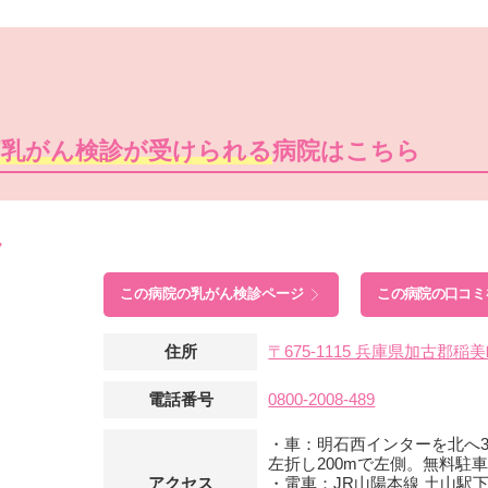
痛乳がん検診が受けられる
病院はこちら
ク
この病院の
乳がん検診ページ
この病院の口コミ
住所
〒675-1115 兵庫県加古郡稲美
電話番号
0800-2008-489
・車：明石西インターを北へ
左折し200mで左側。無料駐車
アクセス
・電車：JR山陽本線 土山駅