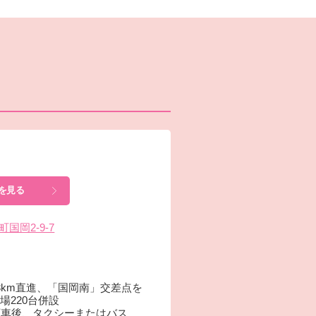
を見る
町国岡2-9-7
3km直進、「国岡南」交差点を
場220台併設
下車後、タクシーまたはバス