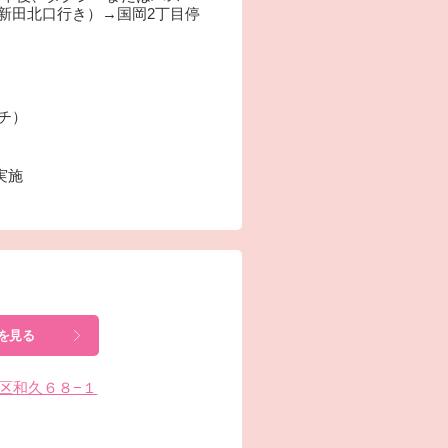
新田北口行き）→国岡2丁目停
ーチ）
実施
を見る
網干区和久６８−１