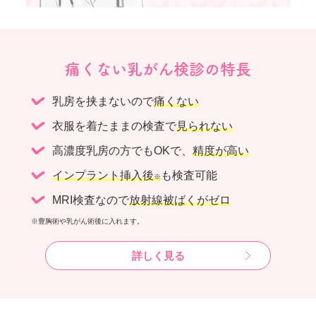
痛くない乳がん検診の特長
乳房を挟まないので
痛くない
衣服を着たままの検査で
見られない
高濃度乳房の方でもOKで、
精度が高い
インプラント挿入後
も検査可能
※
MRI検査なので
放射線被ばくがゼロ
※豊胸術や乳がん術後に入れます。
詳しく見る