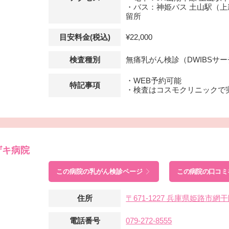
・バス：神姫バス 土山駅（上
留所
目安料金(税込)
¥22,000
検査種別
無痛乳がん検診（DWIBSサ
・WEB予約可能
特記事項
・検査はコスモクリニックで
ザキ病院
この病院の
乳がん検診ページ
この病院の口コミ
住所
〒671-1227 兵庫県姫路市
電話番号
079-272-8555