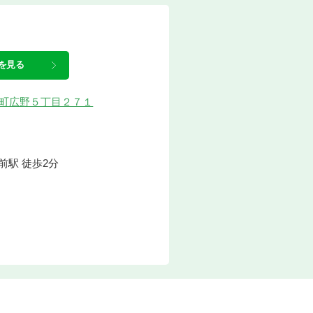
を見る
志染町広野５丁目２７１
前駅 徒歩2分