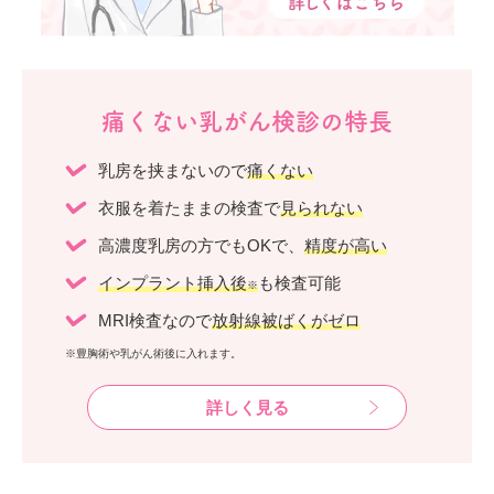
痛くない乳がん検診の特長
乳房を挟まないので
痛くない
衣服を着たままの検査で
見られない
高濃度乳房の方でもOKで、
精度が高い
インプラント挿入後
も検査可能
※
MRI検査なので
放射線被ばくがゼロ
※豊胸術や乳がん術後に入れます。
詳しく見る