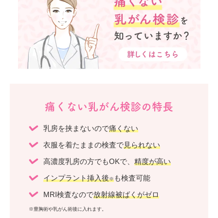
痛くない乳がん検診の特長
乳房を挟まないので
痛くない
衣服を着たままの検査で
見られない
高濃度乳房の方でもOKで、
精度が高い
インプラント挿入後
も検査可能
※
MRI検査なので
放射線被ばくがゼロ
※豊胸術や乳がん術後に入れます。