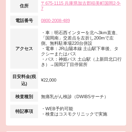
〒675-1115 兵庫県加古郡稲美町国岡2-9-
住所
7
電話番号
0800-2008-489
・車：明石西インターを北へ3km直進、
「国岡南」交差点を左折し200mで左
側。無料駐車場220台併設
アクセス
・電車：JR山陽本線 土山駅下車後、タ
クシーまたはバス
・バス：神姫バス 土山駅（上新田北口行
き）→国岡2丁目停留所
目安料金(税
¥22,000
込)
検査種別
無痛乳がん検診（DWIBSサーチ）
・WEB予約可能
特記事項
・検査はコスモクリニックで実施