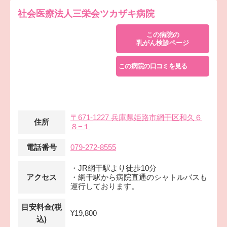
社会医療法人三栄会ツカザキ病院
この病院の
乳がん検診ページ
この病院の口コミを見る
〒671-1227 兵庫県姫路市網干区和久６
住所
８−１
電話番号
079-272-8555
・JR網干駅より徒歩10分
アクセス
・網干駅から病院直通のシャトルバスも
運行しております。
目安料金(税
¥19,800
込)