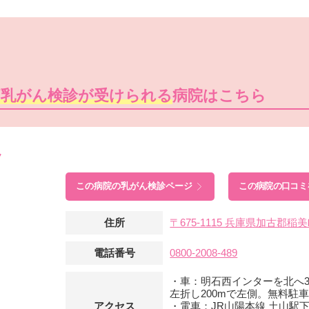
痛乳がん検診が受けられる
病院はこちら
ク
この病院の
乳がん検診ページ
この病院の口コミ
住所
〒675-1115 兵庫県加古郡稲美
電話番号
0800-2008-489
・車：明石西インターを北へ
左折し200mで左側。無料駐車
アクセス
・電車：JR山陽本線 土山駅