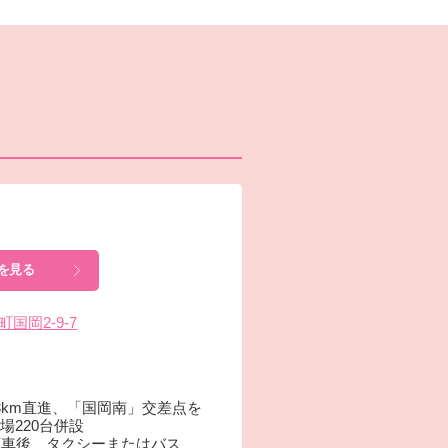
を見る
町国岡2-9-7
3km直進、「国岡南」交差点を
場220台併設
下車後、タクシーまたはバス