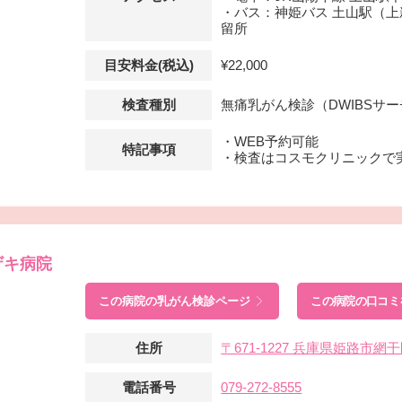
・バス：神姫バス 土山駅（上
留所
目安料金(税込)
¥22,000
検査種別
無痛乳がん検診（DWIBSサ
・WEB予約可能
特記事項
・検査はコスモクリニックで
ザキ病院
この病院の
乳がん検診ページ
この病院の口コミ
住所
〒671-1227 兵庫県姫路市
電話番号
079-272-8555