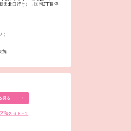
新田北口行き）→国岡2丁目停
ーチ）
実施
を見る
網干区和久６８−１