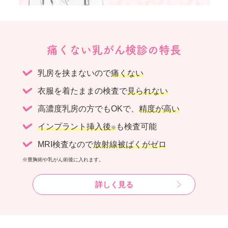
痛くない乳がん検診の特長
乳房を挟まないので
痛くない
衣服を着たままの検査で
見られない
高濃度乳房の方でもOKで、
精度が高い
インプラント挿入後
も検査可能
※
MRI検査なので
放射線被ばくがゼロ
※豊胸術や乳がん術後に入れます。
詳しく見る