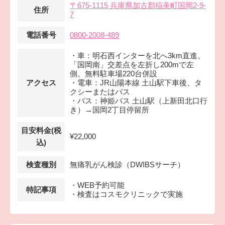
〒675-1115 兵庫県加古郡稲美町国岡2-9-
住所
7
電話番号
0800-2008-489
・車：明石西インターを北へ3km直進、
「国岡南」交差点を左折し200mで左
側。無料駐車場220台併設
アクセス
・電車：JR山陽本線 土山駅下車後、タ
クシーまたはバス
・バス：神姫バス 土山駅（上新田北口行
き）→国岡2丁目停留所
目安料金(税
¥22,000
込)
検査種別
無痛乳がん検診（DWIBSサーチ）
・WEB予約可能
特記事項
・検査はコスモクリニックで実施