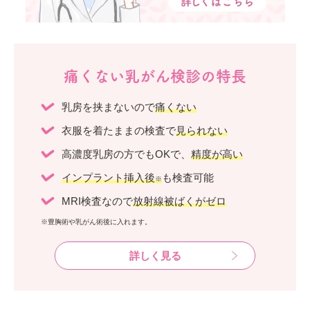
痛くない乳がん検診の特長
乳房を挟まないので
痛くない
衣服を着たままの検査で
見られない
高濃度乳房の方でもOKで、
精度が高い
インプラント挿入後
も検査可能
※
MRI検査なので
放射線被ばくがゼロ
※豊胸術や乳がん術後に入れます。
詳しく見る