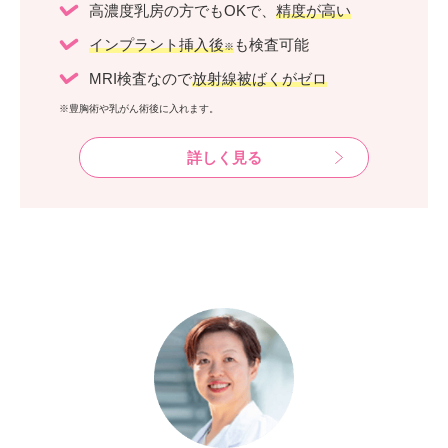
高濃度乳房の方でもOKで、
精度が高い
インプラント挿入後
も検査可能
※
MRI検査なので
放射線被ばくがゼロ
※豊胸術や乳がん術後に入れます。
詳しく見る