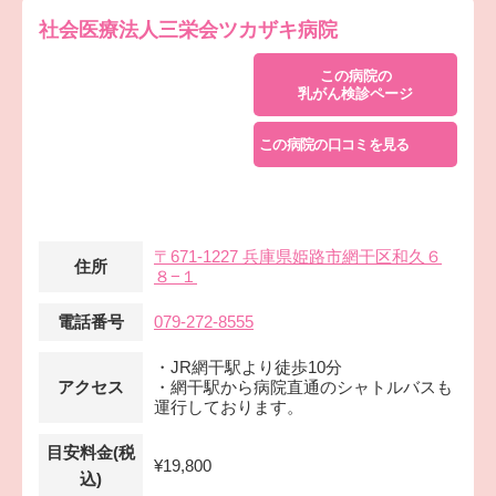
社会医療法人三栄会ツカザキ病院
この病院の
乳がん検診ページ
この病院の口コミを見る
〒671-1227 兵庫県姫路市網干区和久６
住所
８−１
電話番号
079-272-8555
・JR網干駅より徒歩10分
アクセス
・網干駅から病院直通のシャトルバスも
運行しております。
目安料金(税
¥19,800
込)