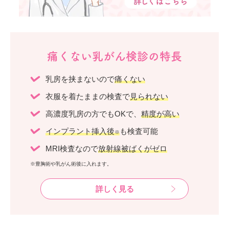
痛くない乳がん検診の特長
乳房を挟まないので
痛くない
衣服を着たままの検査で
見られない
高濃度乳房の方でもOKで、
精度が高い
インプラント挿入後
も検査可能
※
MRI検査なので
放射線被ばくがゼロ
※豊胸術や乳がん術後に入れます。
詳しく見る