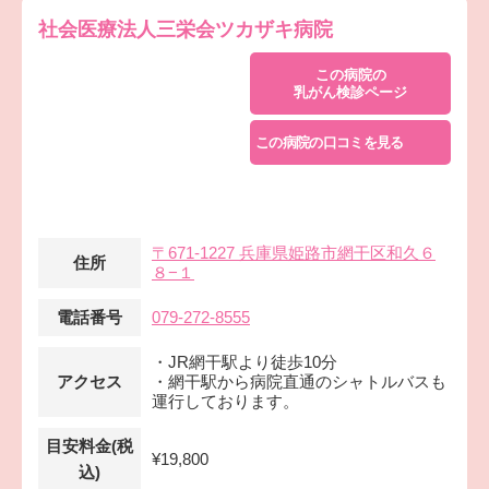
社会医療法人三栄会ツカザキ病院
この病院の
乳がん検診ページ
この病院の口コミを見る
〒671-1227 兵庫県姫路市網干区和久６
住所
８−１
電話番号
079-272-8555
・JR網干駅より徒歩10分
アクセス
・網干駅から病院直通のシャトルバスも
運行しております。
目安料金(税
¥19,800
込)