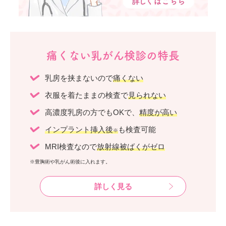
痛くない乳がん検診の特長
乳房を挟まないので
痛くない
衣服を着たままの検査で
見られない
高濃度乳房の方でもOKで、
精度が高い
インプラント挿入後
も検査可能
※
MRI検査なので
放射線被ばくがゼロ
※豊胸術や乳がん術後に入れます。
詳しく見る