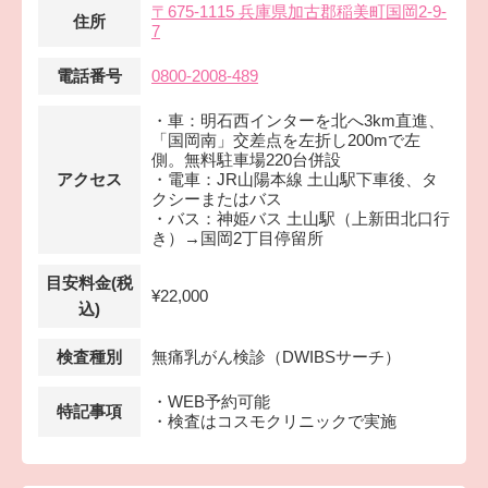
〒675-1115 兵庫県加古郡稲美町国岡2-9-
住所
7
電話番号
0800-2008-489
・車：明石西インターを北へ3km直進、
「国岡南」交差点を左折し200mで左
側。無料駐車場220台併設
アクセス
・電車：JR山陽本線 土山駅下車後、タ
クシーまたはバス
・バス：神姫バス 土山駅（上新田北口行
き）→国岡2丁目停留所
目安料金(税
¥22,000
込)
検査種別
無痛乳がん検診（DWIBSサーチ）
・WEB予約可能
特記事項
・検査はコスモクリニックで実施