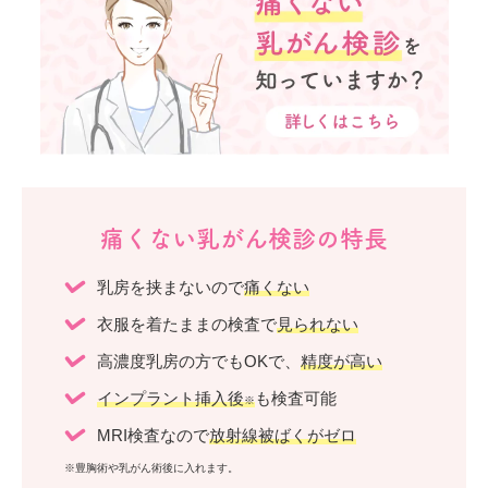
痛くない乳がん検診の特長
乳房を挟まないので
痛くない
衣服を着たままの検査で
見られない
高濃度乳房の方でもOKで、
精度が高い
インプラント挿入後
も検査可能
※
MRI検査なので
放射線被ばくがゼロ
※豊胸術や乳がん術後に入れます。