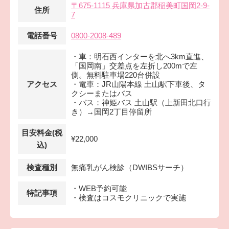
〒675-1115 兵庫県加古郡稲美町国岡2-9-
住所
7
電話番号
0800-2008-489
・車：明石西インターを北へ3km直進、
「国岡南」交差点を左折し200mで左
側。無料駐車場220台併設
アクセス
・電車：JR山陽本線 土山駅下車後、タ
クシーまたはバス
・バス：神姫バス 土山駅（上新田北口行
き）→国岡2丁目停留所
目安料金(税
¥22,000
込)
検査種別
無痛乳がん検診（DWIBSサーチ）
・WEB予約可能
特記事項
・検査はコスモクリニックで実施