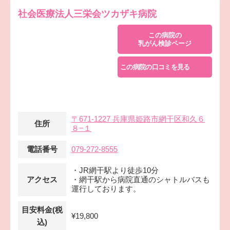
社会医療法人三栄会ツカザキ病院
この病院の
乳がん検診ページ
この病院の口コミを見る
〒671-1227 兵庫県姫路市網干区和久６
住所
８−１
電話番号
079-272-8555
・JR網干駅より徒歩10分
アクセス
・網干駅から病院直通のシャトルバスも
運行しております。
目安料金(税
¥19,800
込)