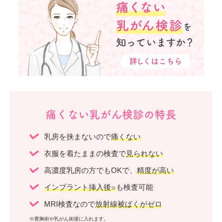
痛くない乳がん検診の特長
乳房を挟まないので
痛くない
衣服を着たままの検査で
見られない
高濃度乳房の方でもOKで、
精度が高い
インプラント挿入後
も検査可能
※
MRI検査なので
放射線被ばくがゼロ
※豊胸術や乳がん術後に入れます。