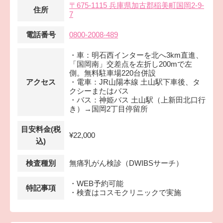
〒675-1115 兵庫県加古郡稲美町国岡2-9-
住所
7
電話番号
0800-2008-489
・車：明石西インターを北へ3km直進、
「国岡南」交差点を左折し200mで左
側。無料駐車場220台併設
アクセス
・電車：JR山陽本線 土山駅下車後、タ
クシーまたはバス
・バス：神姫バス 土山駅（上新田北口行
き）→国岡2丁目停留所
目安料金(税
¥22,000
込)
検査種別
無痛乳がん検診（DWIBSサーチ）
・WEB予約可能
特記事項
・検査はコスモクリニックで実施