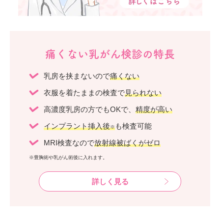
痛くない乳がん検診の特長
乳房を挟まないので
痛くない
衣服を着たままの検査で
見られない
高濃度乳房の方でもOKで、
精度が高い
インプラント挿入後
も検査可能
※
MRI検査なので
放射線被ばくがゼロ
※豊胸術や乳がん術後に入れます。
詳しく見る