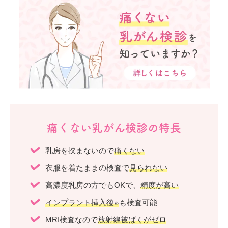
痛くない乳がん検診の特長
乳房を挟まないので
痛くない
衣服を着たままの検査で
見られない
高濃度乳房の方でもOKで、
精度が高い
インプラント挿入後
も検査可能
※
MRI検査なので
放射線被ばくがゼロ