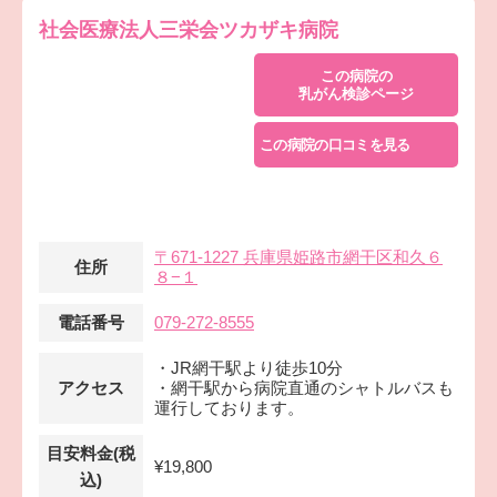
社会医療法人三栄会ツカザキ病院
この病院の
乳がん検診ページ
この病院の口コミを見る
〒671-1227 兵庫県姫路市網干区和久６
住所
８−１
電話番号
079-272-8555
・JR網干駅より徒歩10分
アクセス
・網干駅から病院直通のシャトルバスも
運行しております。
目安料金(税
¥19,800
込)