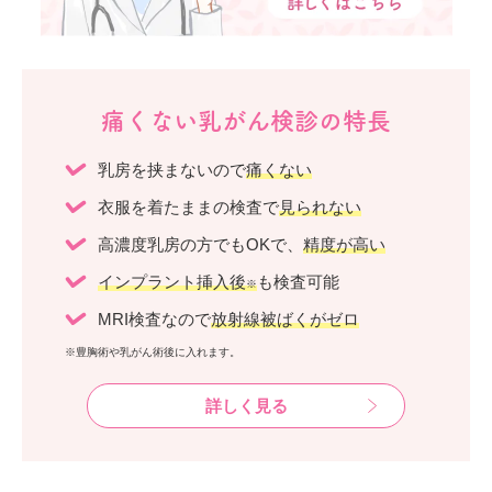
痛くない乳がん検診の特長
乳房を挟まないので
痛くない
衣服を着たままの検査で
見られない
高濃度乳房の方でもOKで、
精度が高い
インプラント挿入後
も検査可能
※
MRI検査なので
放射線被ばくがゼロ
※豊胸術や乳がん術後に入れます。
詳しく見る