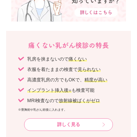
痛くない乳がん検診の特長
乳房を挟まないので
痛くない
衣服を着たままの検査で
見られない
高濃度乳房の方でもOKで、
精度が高い
インプラント挿入後
も検査可能
※
MRI検査なので
放射線被ばくがゼロ
※豊胸術や乳がん術後に入れます。
詳しく見る