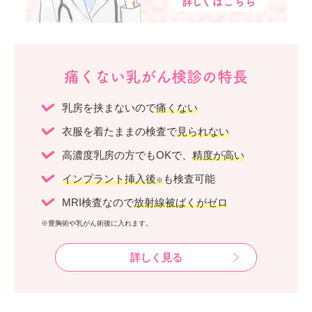
痛くない乳がん検診の特長
乳房を挟まないので
痛くない
衣服を着たままの検査で
見られない
高濃度乳房の方でもOKで、
精度が高い
インプラント挿入後
も検査可能
※
MRI検査なので
放射線被ばくがゼロ
※豊胸術や乳がん術後に入れます。
詳しく見る