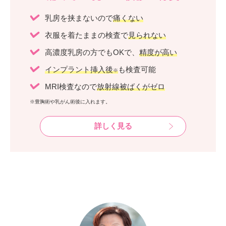
乳房を挟まないので
痛くない
衣服を着たままの検査で
見られない
高濃度乳房の方でもOKで、
精度が高い
インプラント挿入後
も検査可能
※
MRI検査なので
放射線被ばくがゼロ
※豊胸術や乳がん術後に入れます。
詳しく見る