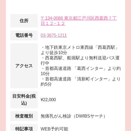
〒134-0088 東京都江戸川区西葛西７丁
住所
目１２−１２
電話番号
03-3675-1211
・地下鉄東京メトロ東西線「西葛西駅」
より徒歩10分
・西葛西駅、船堀駅より無料送迎バス運
行中
アクセス
・首都高速道路 「葛西インター」より約
10分
・首都高速道路 「清新町インター」より
約5分
目安料金(税
¥22,000
込)
検査種別
無痛乳がん検診（DWIBSサーチ）
特記事項
WEB予約可能