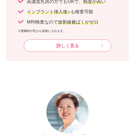
高濃度乳房の方でもOKで、
精度が高い
インプラント挿入後
も検査可能
※
MRI検査なので
放射線被ばくがゼロ
※豊胸術や乳がん術後に入れます。
詳しく見る