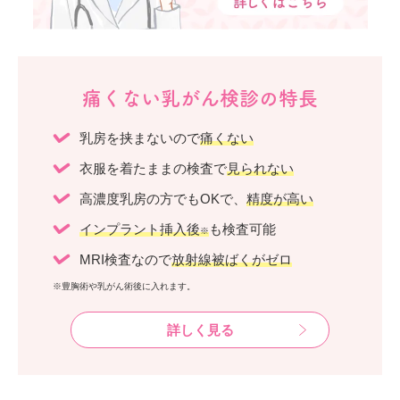
痛くない乳がん検診の特長
乳房を挟まないので
痛くない
衣服を着たままの検査で
見られない
高濃度乳房の方でもOKで、
精度が高い
インプラント挿入後
も検査可能
※
MRI検査なので
放射線被ばくがゼロ
※豊胸術や乳がん術後に入れます。
詳しく見る