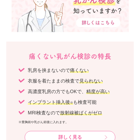
痛くない乳がん検診の特長
乳房を挟まないので
痛くない
衣服を着たままの検査で
見られない
高濃度乳房の方でもOKで、
精度が高い
インプラント挿入後
も検査可能
※
MRI検査なので
放射線被ばくがゼロ
※豊胸術や乳がん術後に入れます。
詳しく見る