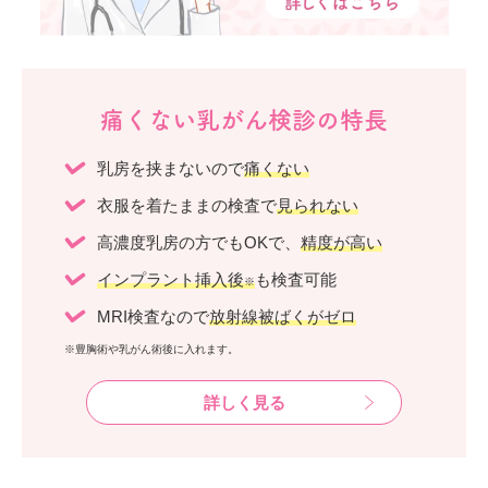
痛くない乳がん検診の特長
乳房を挟まないので
痛くない
衣服を着たままの検査で
見られない
高濃度乳房の方でもOKで、
精度が高い
インプラント挿入後
も検査可能
※
MRI検査なので
放射線被ばくがゼロ
※豊胸術や乳がん術後に入れます。
詳しく見る