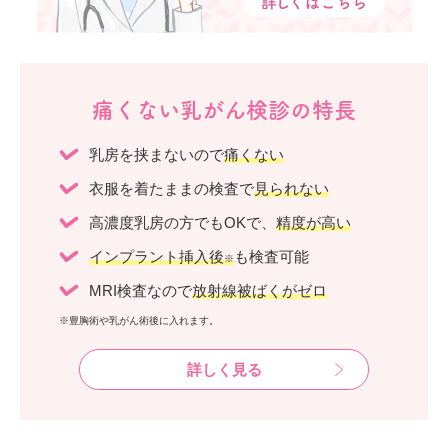
痛くない乳がん検診の特長
乳房を挟まないので
痛くない
衣服を着たままの検査で
見られない
高濃度乳房の方でもOKで、
精度が高い
インプラント挿入後
も検査可能
※
MRI検査なので
放射線被ばくがゼロ
※豊胸術や乳がん術後に入れます。
詳しく見る