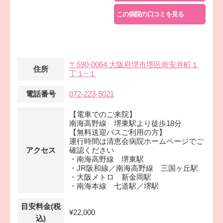
この病院の口コミを見る
〒590-0064 大阪府堺市堺区南安井町１
住所
丁１−１
電話番号
072-223-5021
【電車でのご来院】
南海高野線 堺東駅より徒歩18分
【無料送迎バスご利用の方】
運行時間は清恵会病院ホームページでご
アクセス
確認ください
・南海高野線 堺東駅
・JR阪和線／南海高野線 三国ヶ丘駅
・大阪メトロ 新金岡駅
・南海本線 七道駅／堺駅
目安料金(税
¥22,000
込)