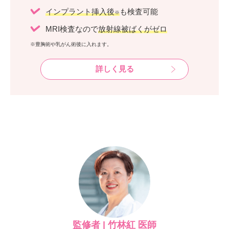
インプラント挿入後
も検査可能
※
MRI検査なので
放射線被ばくがゼロ
※豊胸術や乳がん術後に入れます。
詳しく見る
監修者 | 竹林紅 医師