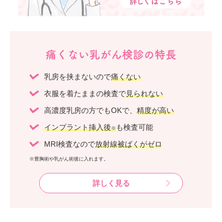
痛くない乳がん検診の特長
乳房を挟まないので
痛くない
衣服を着たままの検査で
見られない
高濃度乳房の方でもOKで、
精度が高い
インプラント挿入後
も検査可能
※
MRI検査なので
放射線被ばくがゼロ
※豊胸術や乳がん術後に入れます。
詳しく見る