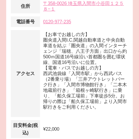
〒358-0026 埼玉県入間市小谷田１２５
住所
８−１
電話番号
0120-977-235
【お車でお越しの方】
圏央道入間I.C.関越自動車道と中央自動
車道を結ぶ「圏央道」の入間インターチ
ェンジ「瑞穂、八王子方面」出口から約
500ｍ国道16号線沿い首都圏を囲む環状
線、国道16号沿いに位置。
【電車・バスでお越しの方】
アクセス
西武池袋線「入間市駅」から西武バス
（2番乗り場）「三井アウトレットパー
ク行き」「入間市博物館行き」「二本木
地蔵前行き」「箱根ヶ崎駅行き」に乗
り、「船久保工場前」下車徒歩5分。お
帰りの際は「船久保工場前」より入間市
駅行きをご利用ください。
目安料金(税
¥22,000
込)