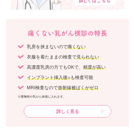
痛くない乳がん検診の特長
乳房を挟まないので
痛くない
衣服を着たままの検査で
見られない
高濃度乳房の方でもOKで、
精度が高い
インプラント挿入後
も検査可能
※
MRI検査なので
放射線被ばくがゼロ
※豊胸術や乳がん術後に入れます。
詳しく見る