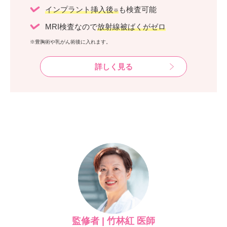
インプラント挿入後
も検査可能
※
MRI検査なので
放射線被ばくがゼロ
※豊胸術や乳がん術後に入れます。
詳しく見る
監修者 | 竹林紅 医師