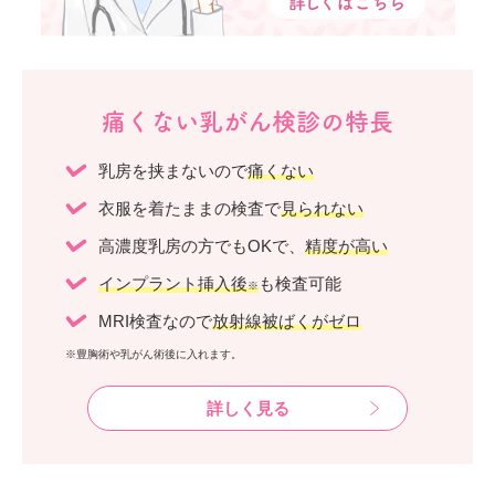
痛くない乳がん検診の特長
乳房を挟まないので
痛くない
衣服を着たままの検査で
見られない
高濃度乳房の方でもOKで、
精度が高い
インプラント挿入後
も検査可能
※
MRI検査なので
放射線被ばくがゼロ
※豊胸術や乳がん術後に入れます。
詳しく見る