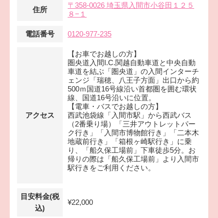
〒358-0026 埼玉県入間市小谷田１２５
住所
８−１
電話番号
0120-977-235
【お車でお越しの方】
圏央道入間I.C.関越自動車道と中央自動
車道を結ぶ「圏央道」の入間インターチ
ェンジ「瑞穂、八王子方面」出口から約
500ｍ国道16号線沿い首都圏を囲む環状
線、国道16号沿いに位置。
【電車・バスでお越しの方】
アクセス
西武池袋線「入間市駅」から西武バス
（2番乗り場）「三井アウトレットパー
ク行き」「入間市博物館行き」「二本木
地蔵前行き」「箱根ヶ崎駅行き」に乗
り、「船久保工場前」下車徒歩5分。お
帰りの際は「船久保工場前」より入間市
駅行きをご利用ください。
目安料金(税
¥22,000
込)