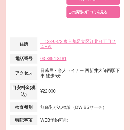
この病院の口コミを見る
〒123-0872 東京都足立区江北６丁目２
住所
４−６
電話番号
03-3854-3181
日暮里・舎人ライナー 西新井大師西駅下
アクセス
車 徒歩5分
目安料金(税
¥22,000
込)
検査種別
無痛乳がん検診（DWIBSサーチ）
特記事項
WEB予約可能