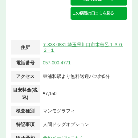
この病院の口コミを見る
〒333-0831 埼玉県川口市木曽呂１３０
住所
２−１
電話番号
057-000-4771
アクセス
東浦和駅より無料送迎バス約5分
目安料金(税
¥7,150
込)
検査種別
マンモグラフィ
特記事項
人間ドッグオプション
Web予約
予約ページはこちら