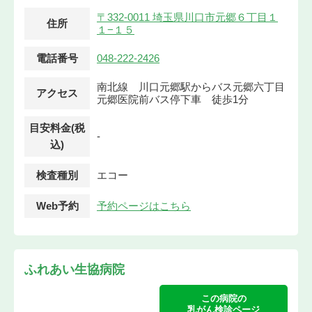
〒332-0011 埼玉県川口市元郷６丁目１
住所
１−１５
電話番号
048-222-2426
南北線 川口元郷駅からバス元郷六丁目
アクセス
元郷医院前バス停下車 徒歩1分
目安料金(税
-
込)
検査種別
エコー
Web予約
予約ページはこちら
ふれあい生協病院
この病院の
乳がん検診ページ