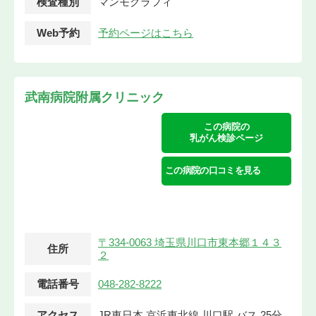
検査種別
マンモグラフィ
Web予約
予約ページはこちら
武南病院附属クリニック
この病院の
乳がん検診ページ
この病院の口コミを見る
〒334-0063 埼玉県川口市東本郷１４３
住所
２
電話番号
048-282-8222
アクセス
JR東日本 京浜東北線 川口駅 バス 25分