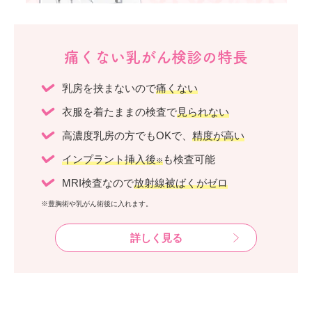
痛くない乳がん検診の特長
乳房を挟まないので
痛くない
衣服を着たままの検査で
見られない
高濃度乳房の方でもOKで、
精度が高い
インプラント挿入後
も検査可能
※
MRI検査なので
放射線被ばくがゼロ
※豊胸術や乳がん術後に入れます。
詳しく見る