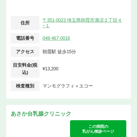
〒351-0023 埼玉県朝霞市溝沼２丁目４
住所
−１
電話番号
048-467-0016
アクセス
朝霞駅 徒歩15分
目安料金(税
¥13,200
込)
検査種別
マンモグラフィ＋エコー
あさか台乳腺クリニック
この病院の
乳がん検診ページ