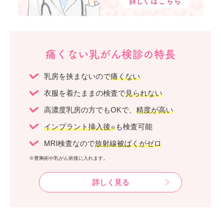
痛くない乳がん検診の特長
乳房を挟まないので
痛くない
衣服を着たままの検査で
見られない
高濃度乳房の方でもOKで、
精度が高い
インプラント挿入後
も検査可能
※
MRI検査なので
放射線被ばくがゼロ
※豊胸術や乳がん術後に入れます。
詳しく見る