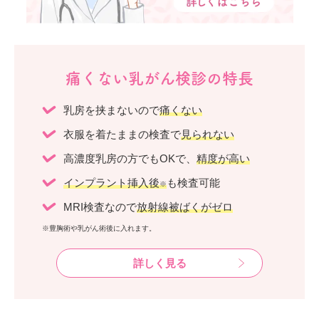
痛くない乳がん検診の特長
乳房を挟まないので
痛くない
衣服を着たままの検査で
見られない
高濃度乳房の方でもOKで、
精度が高い
インプラント挿入後
も検査可能
※
MRI検査なので
放射線被ばくがゼロ
※豊胸術や乳がん術後に入れます。
詳しく見る