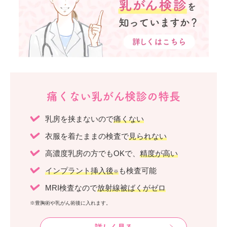
痛くない乳がん検診の特長
乳房を挟まないので
痛くない
衣服を着たままの検査で
見られない
高濃度乳房の方でもOKで、
精度が高い
インプラント挿入後
も検査可能
※
MRI検査なので
放射線被ばくがゼロ
※豊胸術や乳がん術後に入れます。