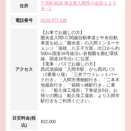
〒358-0026 埼玉県入間市小谷田１２５
住所
８−１
電話番号
0120-977-235
【お車でお越しの方】
圏央道入間I.C.関越自動車道と中央自動
車道を結ぶ「圏央道」の入間インターチ
ェンジ「瑞穂、八王子方面」出口から約
500ｍ国道16号線沿い首都圏を囲む環状
線、国道16号沿いに位置。
【電車・バスでお越しの方】
アクセス
西武池袋線「入間市駅」から西武バス
（2番乗り場）「三井アウトレットパー
ク行き」「入間市博物館行き」「二本木
地蔵前行き」「箱根ヶ崎駅行き」に乗
り、「船久保工場前」下車徒歩5分。お
帰りの際は「船久保工場前」より入間市
駅行きをご利用ください。
目安料金(税
¥22,000
込)