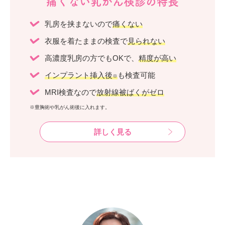
痛くない乳がん検診の特長
乳房を挟まないので
痛くない
衣服を着たままの検査で
見られない
高濃度乳房の方でもOKで、
精度が高い
インプラント挿入後
も検査可能
※
MRI検査なので
放射線被ばくがゼロ
※豊胸術や乳がん術後に入れます。
詳しく見る