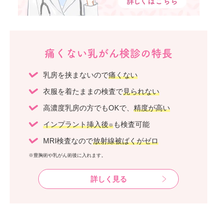
痛くない乳がん検診の特長
乳房を挟まないので
痛くない
衣服を着たままの検査で
見られない
高濃度乳房の方でもOKで、
精度が高い
インプラント挿入後
も検査可能
※
MRI検査なので
放射線被ばくがゼロ
※豊胸術や乳がん術後に入れます。
詳しく見る