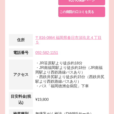
乳がん検診ページ
この病院の口コミを見る
〒816-0864 福岡県春日市須玖北４丁目
住所
５
電話番号
092-582-1151
・JR笹原駅より徒歩約18分
・JR南福岡駅より徒歩約18分（JR南福
岡駅より西鉄路線バスあり）
アクセス
・西鉄井尻駅より徒歩約15分（西鉄井尻
駅より西鉄路線バスあり）
・バス「福岡徳洲会病院」下車
目安料金(税
¥19,800
込)
検査種別
無痛乳がん検診（DWIBSサーチ）