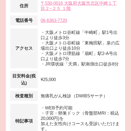
〒530-0016 大阪府大阪市北区中崎１丁
住所
目２−２５ １階
電話番号
06-6363-7720
・大阪メトロ谷町線「中崎町」駅1号出
口より徒歩3分
・大阪メトロ谷町線「東梅田駅」泉の広
アクセス
場出口より徒歩10分
・大阪メトロ堺筋線「扇町」駅2-A号出
口より徒歩7分
・JR環状線「天満」駅南側出口徒歩8分
目安料金(税
¥25,000
込)
検査種別
無痛乳がん検診（DWIBSサーチ）
・WEB予約可能
・子宮・卵巣ドック（骨盤部MRI：税込
20,000円)を
特記事項
加えた女性向けコースも受診いただけま
す。