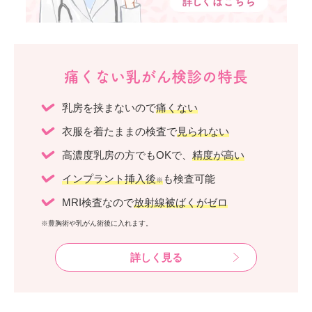
痛くない乳がん検診の特長
乳房を挟まないので
痛くない
衣服を着たままの検査で
見られない
高濃度乳房の方でもOKで、
精度が高い
インプラント挿入後
も検査可能
※
MRI検査なので
放射線被ばくがゼロ
※豊胸術や乳がん術後に入れます。
詳しく見る