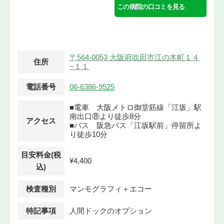
この病院の口コミを見る
〒564-0053 大阪府吹田市江の木町１４
住所
−１１
電話番号
06-6386-9525
■電車 大阪メトロ御堂筋線「江坂」駅
南出口⑧より徒歩8分
アクセス
■バス 阪急バス「江坂駅前」停留所よ
り徒歩10分
目安料金(税
¥4,400
込)
検査種別
マンモグラフィ＋エコー
特記事項
人間ドックのオプション