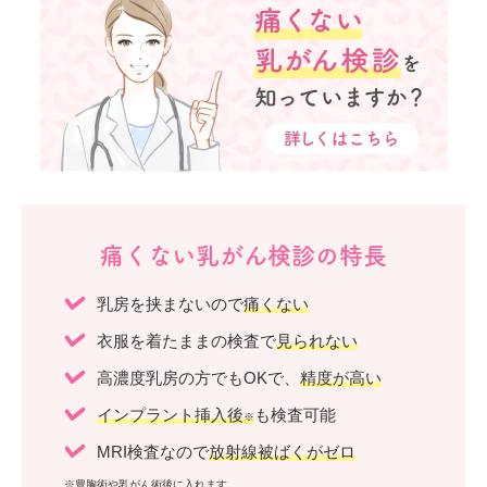
痛くない乳がん検診の特長
乳房を挟まないので
痛くない
衣服を着たままの検査で
見られない
高濃度乳房の方でもOKで、
精度が高い
インプラント挿入後
も検査可能
※
MRI検査なので
放射線被ばくがゼロ
※豊胸術や乳がん術後に入れます。