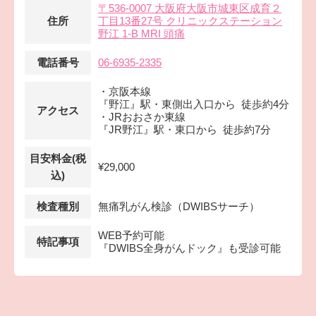
〒536-0007 大阪府大阪市城東区成育２
住所
丁目13番27号 クリニックステーション
野江 1-B MRI 頭痛
電話番号
06-6935-2335
・京阪本線
『野江』駅・東側出入口から 徒歩約4分
アクセス
・JRおおさか東線
『JR野江』駅・東口から 徒歩約7分
目安料金(税
¥29,000
込)
検査種別
無痛乳がん検診（DWIBSサーチ）
WEB予約可能
特記事項
『DWIBS全身がんドック』も受診可能