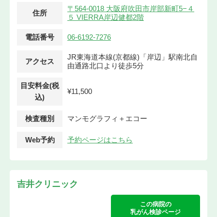
〒564-0018 大阪府吹田市岸部新町5−４
住所
５ VIERRA岸辺健都2階
電話番号
06-6192-7276
JR東海道本線(京都線)「岸辺」駅南北自
アクセス
由通路北口より徒歩5分
目安料金(税
¥11,500
込)
検査種別
マンモグラフィ＋エコー
Web予約
予約ページはこちら
吉井クリニック
この病院の
乳がん検診ページ