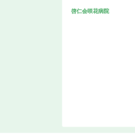
啓仁会咲花病院