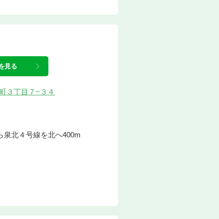
を見る
伏屋町３丁目７−３４
泉北４号線を北へ400m