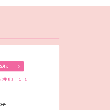
を見る
区南安井町１丁１−１
8分