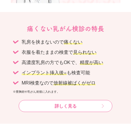
痛くない乳がん検診の特長
乳房を挟まないので
痛くない
衣服を着たままの検査で
見られない
高濃度乳房の方でもOKで、
精度が高い
インプラント挿入後
も検査可能
※
MRI検査なので
放射線被ばくがゼロ
※豊胸術や乳がん術後に入れます。
詳しく見る