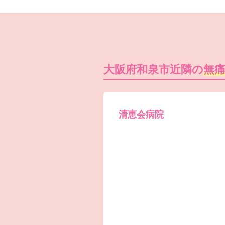
大阪府和泉市近隣の
無
清恵会病院