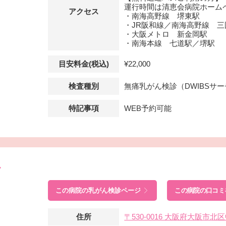
運行時間は清恵会病院ホーム
アクセス
・南海高野線 堺東駅
・JR阪和線／南海高野線 三
・大阪メトロ 新金岡駅
・南海本線 七道駅／堺駅
目安料金(税込)
¥22,000
検査種別
無痛乳がん検診（DWIBSサ
特記事項
WEB予約可能
ク
この病院の
乳がん検診ページ
この病院の口コミ
住所
〒530-0016 大阪府大阪市