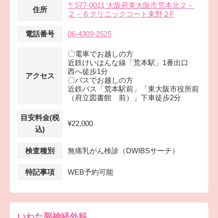
〒577-0011 大阪府東大阪市荒本北２－
住所
２－６クリニックコート東野２F
電話番号
06-4309-2525
〇電車でお越しの方
近鉄けいはんな線「荒本駅」1番出口
西へ徒歩1分
アクセス
〇バスでお越しの方
近鉄バス「荒本駅前」「東大阪市役所前
（府立図書館 前）」下車徒歩2分
目安料金(税
¥22,000
込)
検査種別
無痛乳がん検診（DWIBSサーチ）
特記事項
WEB予約可能
いわた脳神経外科