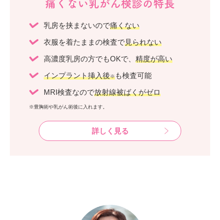
痛くない乳がん検診の特長
乳房を挟まないので
痛くない
衣服を着たままの検査で
見られない
高濃度乳房の方でもOKで、
精度が高い
インプラント挿入後
も検査可能
※
MRI検査なので
放射線被ばくがゼロ
※豊胸術や乳がん術後に入れます。
詳しく見る