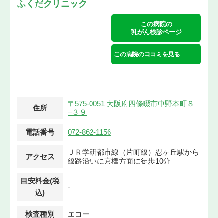
ふくだクリニック
この病院の
乳がん検診ページ
この病院の口コミを見る
〒575-0051 大阪府四條畷市中野本町８
住所
−３９
電話番号
072-862-1156
ＪＲ学研都市線（片町線）忍ヶ丘駅から
アクセス
線路沿いに京橋方面に徒歩10分
目安料金(税
-
込)
検査種別
エコー