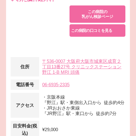
この病院の
乳がん検診ページ
この病院の口コミを見る
〒536-0007 大阪府大阪市城東区成育２
住所
丁目13番27号 クリニックステーション
野江 1-B MRI 頭痛
電話番号
06-6935-2335
・京阪本線
『野江』駅・東側出入口から 徒歩約4分
アクセス
・JRおおさか東線
『JR野江』駅・東口から 徒歩約7分
目安料金(税
¥29,000
込)