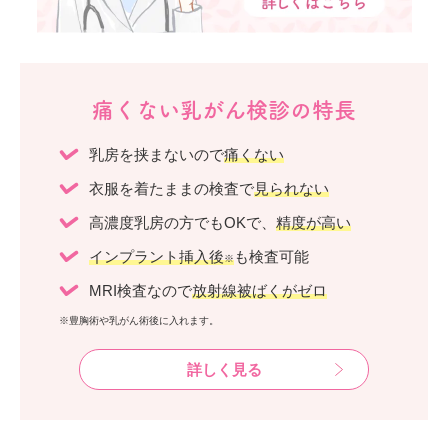
痛くない乳がん検診の特長
乳房を挟まないので
痛くない
衣服を着たままの検査で
見られない
高濃度乳房の方でもOKで、
精度が高い
インプラント挿入後
も検査可能
※
MRI検査なので
放射線被ばくがゼロ
※豊胸術や乳がん術後に入れます。
詳しく見る