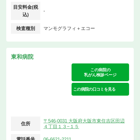
目安料金(税
-
込)
検査種別
マンモグラフィ＋エコー
東和病院
この病院の
乳がん検診ページ
この病院の口コミを見る
〒546-0031 大阪府大阪市東住吉区田辺
住所
４丁目１３−１５
電話番号
06-6621-2211