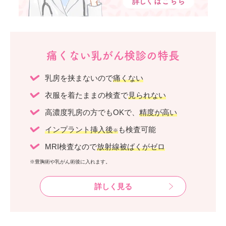
痛くない乳がん検診の特長
乳房を挟まないので
痛くない
衣服を着たままの検査で
見られない
高濃度乳房の方でもOKで、
精度が高い
インプラント挿入後
も検査可能
※
MRI検査なので
放射線被ばくがゼロ
※豊胸術や乳がん術後に入れます。
詳しく見る