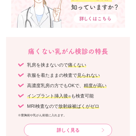
痛くない乳がん検診の特長
乳房を挟まないので
痛くない
衣服を着たままの検査で
見られない
高濃度乳房の方でもOKで、
精度が高い
インプラント挿入後
も検査可能
※
MRI検査なので
放射線被ばくがゼロ
※豊胸術や乳がん術後に入れます。
詳しく見る