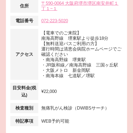
〒590-0064 大阪府堺市堺区南安井町１
住所
丁１−１
電話番号
072-223-5020
【電車でのご来院】
南海高野線 堺東駅より徒歩18分
【無料送迎バスご利用の方】
運行時間は清恵会病院ホームページでご
アクセス
確認ください
・南海高野線 堺東駅
・JR阪和線／南海高野線 三国ヶ丘駅
・大阪メトロ 新金岡駅
・南海本線 七道駅／堺駅
目安料金(税
¥22,000
込)
検査種別
無痛乳がん検診（DWIBSサーチ）
特記事項
WEB予約可能