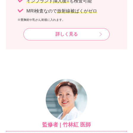
インプラント挿入後
も検査可能
※
MRI検査なので
放射線被ばくがゼロ
※豊胸術や乳がん術後に入れます。
詳しく見る
監修者 | 竹林紅 医師