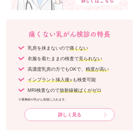
痛くない乳がん検診の特長
乳房を挟まないので
痛くない
衣服を着たままの検査で
見られない
高濃度乳房の方でもOKで、
精度が高い
インプラント挿入後
も検査可能
※
MRI検査なので
放射線被ばくがゼロ
※豊胸術や乳がん術後に入れます。
詳しく見る