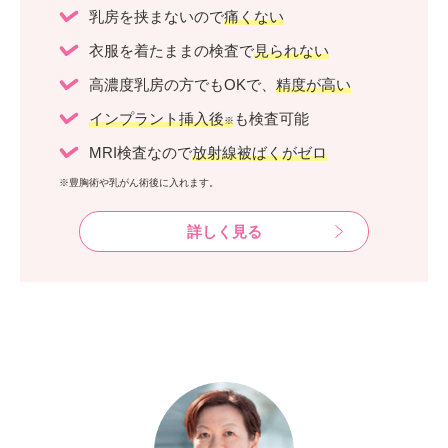
乳房を挟まないので
痛くない
衣服を着たままの検査で
見られない
高濃度乳房の方でもOKで、
精度が高い
インプラント挿入後
も検査可能
※
MRI検査なので
放射線被ばくがゼロ
※豊胸術や乳がん術後に入れます。
詳しく見る