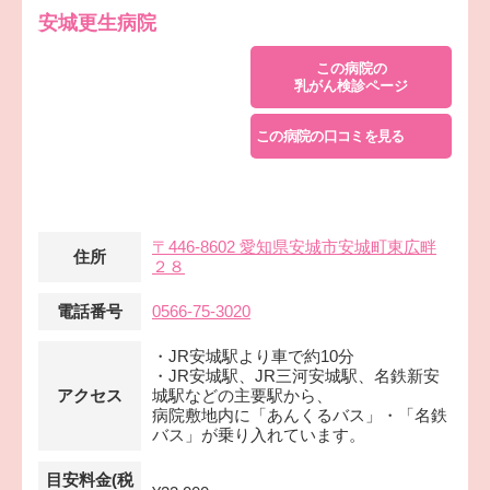
安城更生病院
この病院の
乳がん検診ページ
この病院の口コミを見る
〒446-8602 愛知県安城市安城町東広畔
住所
２８
電話番号
0566-75-3020
・JR安城駅より車で約10分
・JR安城駅、JR三河安城駅、名鉄新安
アクセス
城駅などの主要駅から、
病院敷地内に「あんくるバス」・「名鉄
バス」が乗り入れています。
目安料金(税