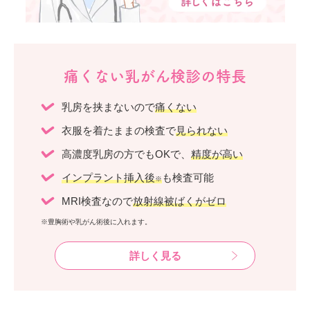
痛くない乳がん検診の特長
乳房を挟まないので
痛くない
衣服を着たままの検査で
見られない
高濃度乳房の方でもOKで、
精度が高い
インプラント挿入後
も検査可能
※
MRI検査なので
放射線被ばくがゼロ
※豊胸術や乳がん術後に入れます。
詳しく見る