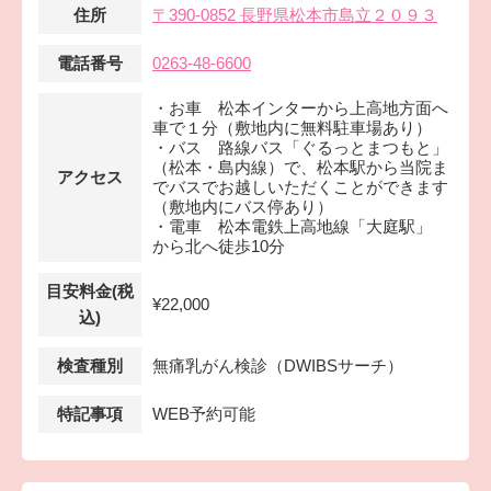
住所
〒390-0852 長野県松本市島立２０９３
電話番号
0263-48-6600
・お車 松本インターから上高地方面へ
車で１分（敷地内に無料駐車場あり）
・バス 路線バス「ぐるっとまつもと」
（松本・島内線）で、松本駅から当院ま
アクセス
でバスでお越しいただくことができます
（敷地内にバス停あり）
・電車 松本電鉄上高地線「大庭駅」
から北へ徒歩10分
目安料金(税
¥22,000
込)
検査種別
無痛乳がん検診（DWIBSサーチ）
特記事項
WEB予約可能