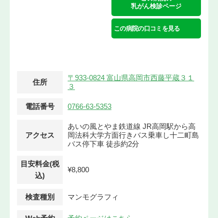
乳がん検診ページ
この病院の口コミを見る
〒933-0824 富山県高岡市西藤平蔵３１
住所
３
電話番号
0766-63-5353
あいの風とやま鉄道線 JR高岡駅から高
アクセス
岡法科大学方面行きバス乗車し十二町島
バス停下車 徒歩約2分
目安料金(税
¥8,800
込)
検査種別
マンモグラフィ