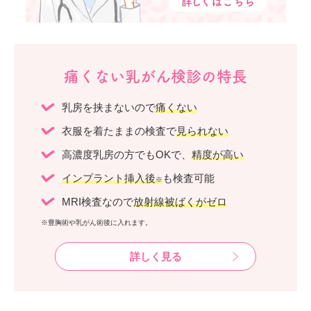
痛くない乳がん検診の特長
乳房を挟まないので
痛くない
衣服を着たままの検査で
見られない
高濃度乳房の方でもOKで、
精度が高い
インプラント挿入後
も検査可能
※
MRI検査なので
放射線被ばくがゼロ
※豊胸術や乳がん術後に入れます。
詳しく見る