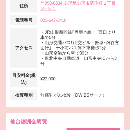
〒990-0834 山形県山形市清住町２丁目
住所
３−５１
電話番号
023-647-3418
・JR山形新幹線｢奥羽本線｣ 西口より
車で5分
・山形交通バス｢山交ビル～飯塚･畑谷方
アクセス
面行｣ 十小前バス停下車徒歩2分
・山形空港から車で30分
・東北中央自動車道 山形中央ICから3
分
目安料金(税
¥22,000
込)
検査種別
無痛乳がん検診（DWIBSサーチ）
仙台徳洲会病院