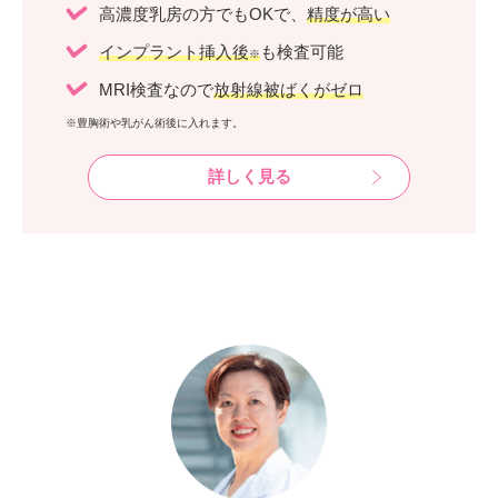
高濃度乳房の方でもOKで、
精度が高い
インプラント挿入後
も検査可能
※
MRI検査なので
放射線被ばくがゼロ
※豊胸術や乳がん術後に入れます。
詳しく見る