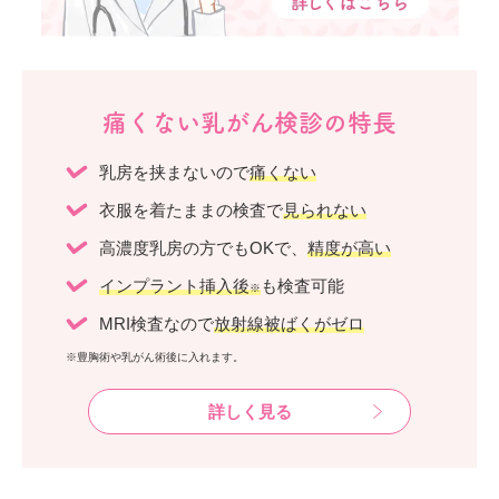
痛くない乳がん検診の特長
乳房を挟まないので
痛くない
衣服を着たままの検査で
見られない
高濃度乳房の方でもOKで、
精度が高い
インプラント挿入後
も検査可能
※
MRI検査なので
放射線被ばくがゼロ
※豊胸術や乳がん術後に入れます。
詳しく見る