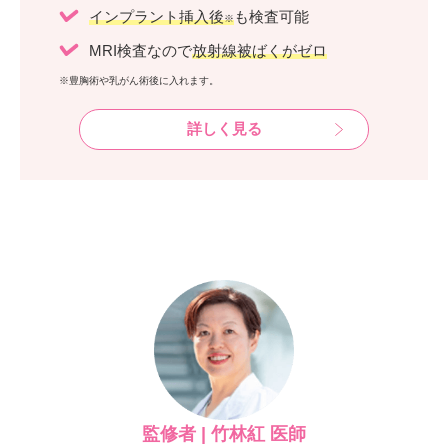
インプラント挿入後
も検査可能
※
MRI検査なので
放射線被ばくがゼロ
※豊胸術や乳がん術後に入れます。
詳しく見る
監修者 | 竹林紅 医師