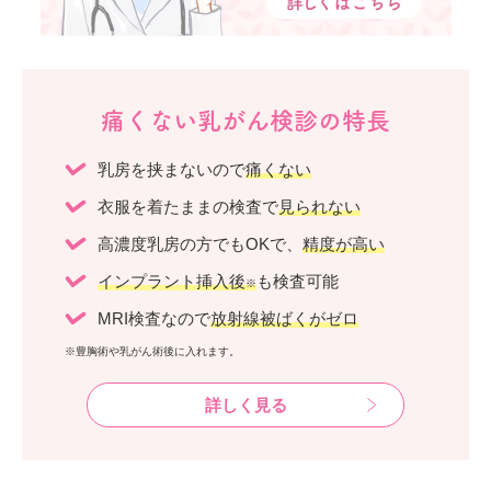
痛くない乳がん検診の特長
乳房を挟まないので
痛くない
衣服を着たままの検査で
見られない
高濃度乳房の方でもOKで、
精度が高い
インプラント挿入後
も検査可能
※
MRI検査なので
放射線被ばくがゼロ
※豊胸術や乳がん術後に入れます。
詳しく見る