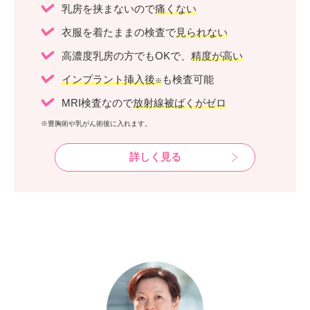
乳房を挟まないので
痛くない
衣服を着たままの検査で
見られない
高濃度乳房の方でもOKで、
精度が高い
インプラント挿入後
も検査可能
※
MRI検査なので
放射線被ばくがゼロ
※豊胸術や乳がん術後に入れます。
詳しく見る