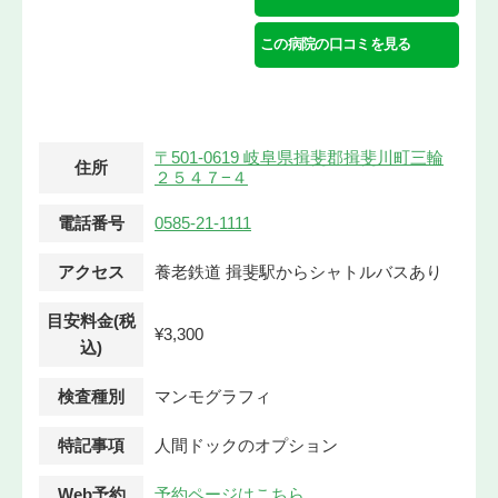
この病院の口コミを見る
〒501-0619 岐阜県揖斐郡揖斐川町三輪
住所
２５４７−４
電話番号
0585-21-1111
アクセス
養老鉄道 揖斐駅からシャトルバスあり
目安料金(税
¥3,300
込)
検査種別
マンモグラフィ
特記事項
人間ドックのオプション
Web予約
予約ページはこちら