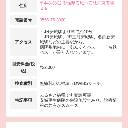
〒446-8602 愛知県安城市安城町東広畔
住所
２８
電話番号
0566-75-3020
・JR安城駅より車で約10分
・JR安城駅、JR三河安城駅、名鉄新安
アクセス
城駅などの主要駅から、
病院敷地内に「あんくるバス」・「名鉄
バス」が乗り入れています。
目安料金(税
¥22,000
込)
検査種別
無痛乳がん検診（DWIBSサーチ）
ふるさと納税でも受診可能
特記事項
安城更生病院の併設施設であり、診療情
報の共有がスムーズ