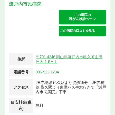
瀬戸内市民病院
この病院の
乳がん検診ページ
この病院の口コミを見る
〒701-4246 岡山県瀬戸内市邑久町山田
住所
庄８４５−１
電話番号
086-922-1234
JR赤穂線 邑久駅より徒歩15分、JR赤穂
アクセス
線 邑久駅より東備バス牛窓行きで「瀬戸
内市民病院」下車
目安料金(税
無料
込)