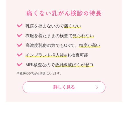
痛くない乳がん検診の特長
乳房を挟まないので
痛くない
衣服を着たままの検査で
見られない
高濃度乳房の方でもOKで、
精度が高い
インプラント挿入後
も検査可能
※
MRI検査なので
放射線被ばくがゼロ
※豊胸術や乳がん術後に入れます。
詳しく見る