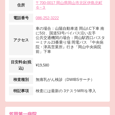
〒700-0017 岡山県岡山市北区伊島北町
住所
６−３
電話番号
086-252-3222
車の場合：山陽自動車道 岡山I.C下車 南
に5分、国道53号バイパス沿い左手
公共交通機関の場合：岡山駅西口バスタ
アクセス
ーミナル23番乗り場 岡電バス 『中央病
院・津高営業所』行き「岡山中央病院
前」下車
目安料金(税
¥19,580
込)
検査種別
無痛乳がん検診（DWIBSサーチ）
特記事項
検査には最新の 3テスラMRIを導入
笠岡第一病院