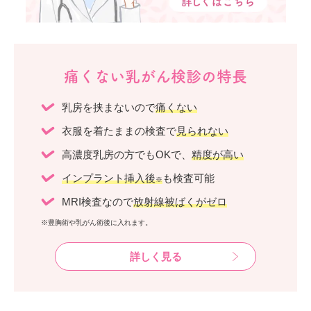
痛くない乳がん検診の特長
乳房を挟まないので
痛くない
衣服を着たままの検査で
見られない
高濃度乳房の方でもOKで、
精度が高い
インプラント挿入後
も検査可能
※
MRI検査なので
放射線被ばくがゼロ
※豊胸術や乳がん術後に入れます。
詳しく見る