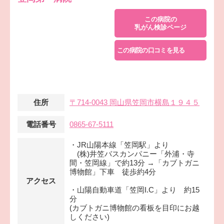
この病院の
乳がん検診ページ
この病院の口コミを見る
住所
〒714-0043 岡山県笠岡市横島１９４５
電話番号
0865-67-5111
・JR山陽本線「笠岡駅」より
(株)井笠バスカンパニー「外浦・寺
間・笠岡線」で約13分 →「カブトガニ
博物館」下車 徒歩約4分
アクセス
・山陽自動車道「笠岡I.C」より 約15
分
(カブトガニ博物館の看板を目印にお越
しください)