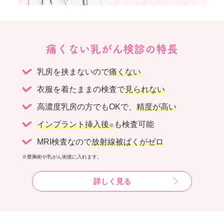
痛くない乳がん検診の特長
乳房を挟まないので
痛くない
衣服を着たままの検査で
見られない
高濃度乳房の方でもOKで、
精度が高い
インプラント挿入後
も検査可能
※
MRI検査なので
放射線被ばくがゼロ
※豊胸術や乳がん術後に入れます。
詳しく見る