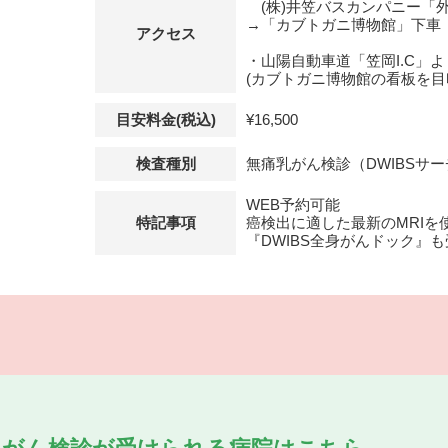
(株)井笠バスカンパニー「外
→「カブトガニ博物館」下車
アクセス
・山陽自動車道「笠岡I.C」
(カブトガニ博物館の看板を目
目安料金(税込)
¥16,500
検査種別
無痛乳がん検診（DWIBSサ
WEB予約可能
特記事項
癌検出に適した最新のMRIを
『DWIBS全身がんドック』