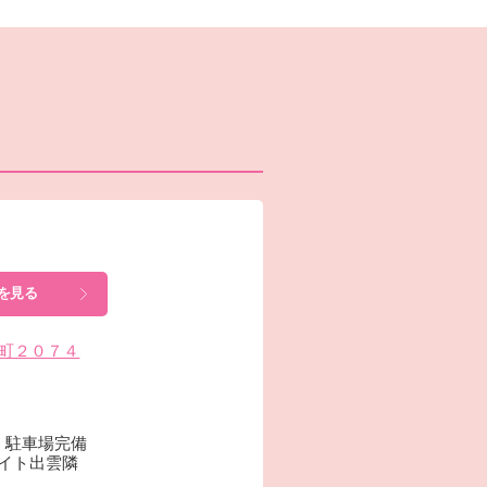
を見る
今市町２０７４
 駐車場完備
メイト出雲隣