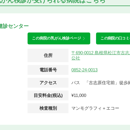
乳がん検診が受けられる
病院はこちら
健診センター
この病院の
乳がん検診ページ
この病院の口コミ
〒690-0012 島根県松江市
住所
公社
電話番号
0852-24-0013
アクセス
バス 「古志原住宅前」徒歩
目安料金(税込)
¥11,000
検査種別
マンモグラフィ＋エコー