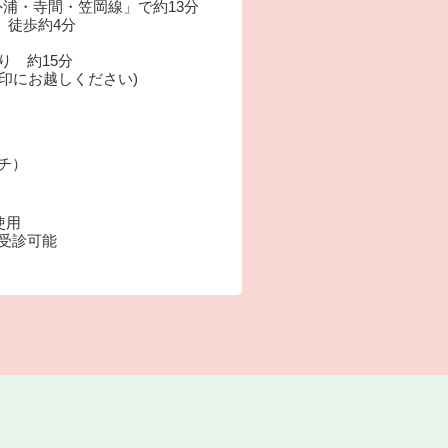
浦・寺間・笠岡線」で約13分
 徒歩約4分
より 約15分
印にお越しください)
ーチ）
使用
も受診可能