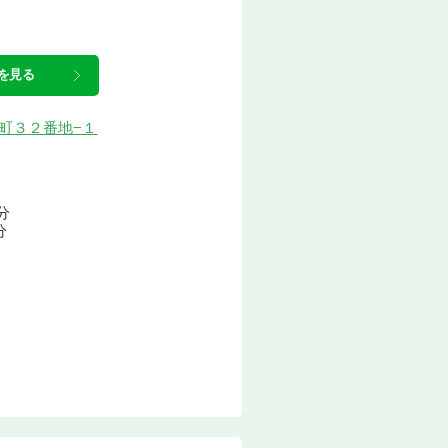
を見る
乃白町３２番地−１
分
分