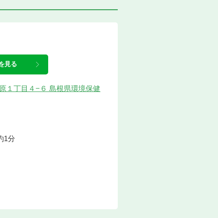
を見る
古志原１丁目４−６ 島根県環境保健
約1分