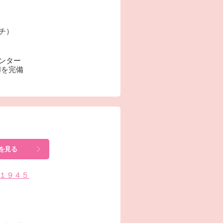
ーチ）
センター
Nを完備
を見る
島１９４５