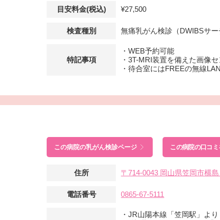
目安料金(税込)
¥27,500
検査種別
無痛乳がん検診（DWIBSサ
・WEB予約可能
特記事項
・3T-MRI装置を備えた画像
・待合室にはFREEの無線LA
この病院の
乳がん検診ページ
この病院の口コミ
住所
〒714-0043 岡山県笠岡市横
電話番号
0865-67-5111
・JR山陽本線「笠岡駅」より