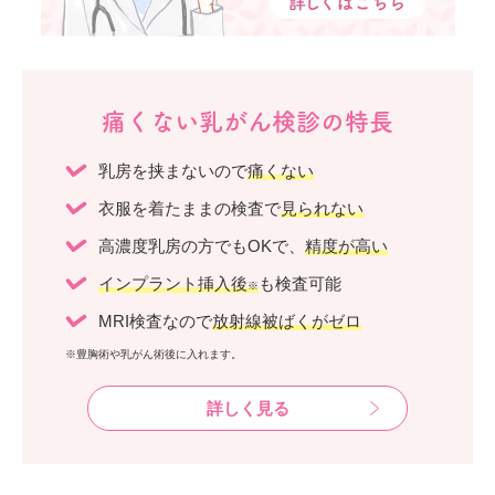
痛くない乳がん検診の特長
乳房を挟まないので
痛くない
衣服を着たままの検査で
見られない
高濃度乳房の方でもOKで、
精度が高い
インプラント挿入後
も検査可能
※
MRI検査なので
放射線被ばくがゼロ
※豊胸術や乳がん術後に入れます。
詳しく見る