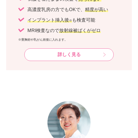
高濃度乳房の方でもOKで、
精度が高い
インプラント挿入後
も検査可能
※
MRI検査なので
放射線被ばくがゼロ
※豊胸術や乳がん術後に入れます。
詳しく見る