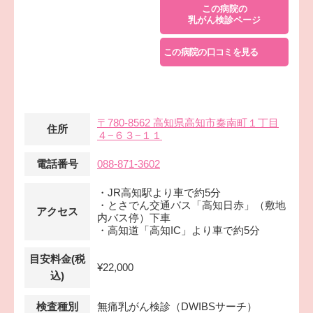
この病院の
乳がん検診ページ
この病院の口コミを見る
〒780-8562 高知県高知市秦南町１丁目
住所
４−６３−１１
電話番号
088-871-3602
・JR高知駅より車で約5分
・とさでん交通バス「高知日赤」（敷地
アクセス
内バス停）下車
・高知道「高知IC」より車で約5分
目安料金(税
¥22,000
込)
検査種別
無痛乳がん検診（DWIBSサーチ）