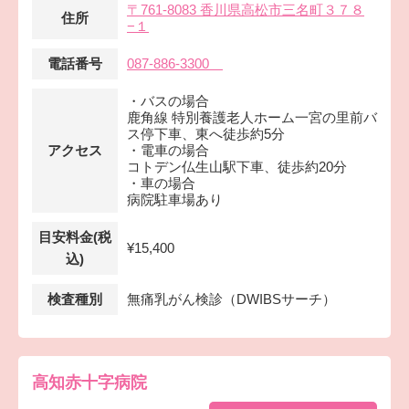
〒761-8083 香川県高松市三名町３７８
住所
−１
電話番号
087-886-3300
・バスの場合
鹿角線 特別養護老人ホーム一宮の里前バ
ス停下車、東へ徒歩約5分
アクセス
・電車の場合
コトデン仏生山駅下車、徒歩約20分
・車の場合
病院駐車場あり
目安料金(税
¥15,400
込)
検査種別
無痛乳がん検診（DWIBSサーチ）
高知赤十字病院