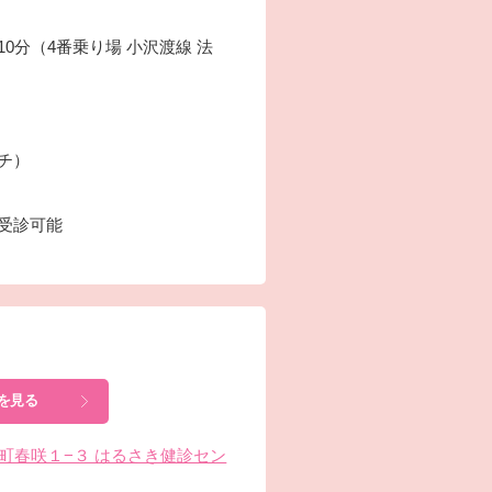
0分（4番乗り場 小沢渡線 法
ーチ）
も受診可能
を見る
針崎町春咲１−３ はるさき健診セン