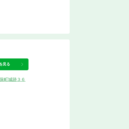
を見る
牛久保町城跡３６