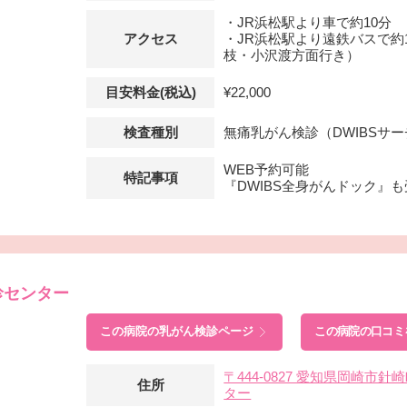
・JR浜松駅より車で約10分
アクセス
・JR浜松駅より遠鉄バスで約1
枝・小沢渡方面行き）
目安料金(税込)
¥22,000
検査種別
無痛乳がん検診（DWIBSサ
WEB予約可能
特記事項
『DWIBS全身がんドック』
診センター
この病院の
乳がん検診ページ
この病院の口コミ
〒444-0827 愛知県岡崎市
住所
ター