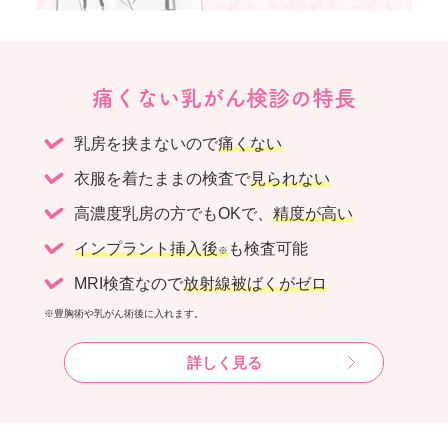
痛くない乳がん検診の特長
乳房を挟まないので
痛くない
衣服を着たままの検査で
見られない
高濃度乳房の方でもOKで、
精度が高い
インプラント挿入後
も検査可能
※
MRI検査なので
放射線被ばくがゼロ
※豊胸術や乳がん術後に入れます。
詳しく見る