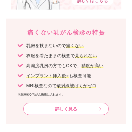
痛くない乳がん検診の特長
乳房を挟まないので
痛くない
衣服を着たままの検査で
見られない
高濃度乳房の方でもOKで、
精度が高い
インプラント挿入後
も検査可能
※
MRI検査なので
放射線被ばくがゼロ
※豊胸術や乳がん術後に入れます。
詳しく見る