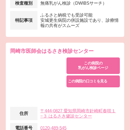
検査種別
無痛乳がん検診（DWIBSサーチ）
ふるさと納税でも受診可能
特記事項
安城更生病院の併設施設であり、診療情
報の共有がスムーズ
岡崎市医師会はるさき検診センター
この病院の
乳がん検診ページ
この病院の口コミを見る
〒444-0827 愛知県岡崎市針崎町春咲１
住所
−３ はるさき健診センター
電話番号
0120-489-545