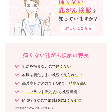
痛くない乳がん検診の特長
乳房を挟まないので
痛くない
衣服を着たままの検査で
見られない
高濃度乳房の方でもOKで、
精度が高い
インプラント挿入後
も検査可能
※
MRI検査なので
放射線被ばくがゼロ
※豊胸術や乳がん術後に入れます。