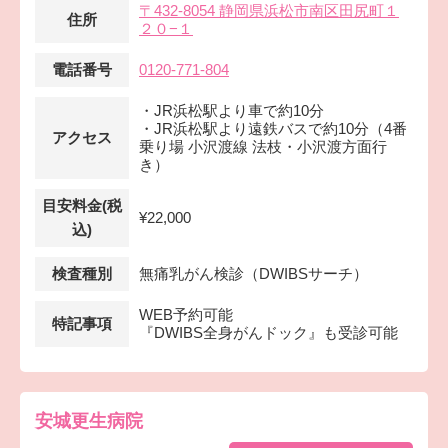
〒432-8054 静岡県浜松市南区田尻町１
住所
２０−１
電話番号
0120-771-804
・JR浜松駅より車で約10分
・JR浜松駅より遠鉄バスで約10分（4番
アクセス
乗り場 小沢渡線 法枝・小沢渡方面行
き）
目安料金(税
¥22,000
込)
検査種別
無痛乳がん検診（DWIBSサーチ）
WEB予約可能
特記事項
『DWIBS全身がんドック』も受診可能
安城更生病院