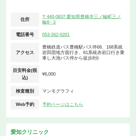
〒440-0837 愛知県豊橋市三ノ輪町三ノ
住所
輪8−３
電話番号
053-262-0201
豊橋鉄道バス豊橋駅バス停68、168系統
アクセス
岩田団地方面行き、61系統赤岩口行き乗
車し大池バス停から徒歩8分
目安料金(税
¥6,000
込)
検査種別
マンモグラフィ
Web予約
予約ページはこちら
愛知クリニック