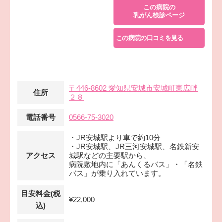
この病院の
乳がん検診ページ
この病院の口コミを見る
〒446-8602 愛知県安城市安城町東広畔
住所
２８
電話番号
0566-75-3020
・JR安城駅より車で約10分
・JR安城駅、JR三河安城駅、名鉄新安
アクセス
城駅などの主要駅から、
病院敷地内に「あんくるバス」・「名鉄
バス」が乗り入れています。
目安料金(税
¥22,000
込)