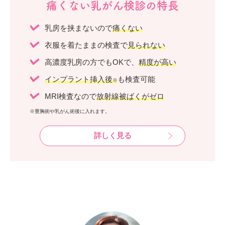
痛くない乳がん検診の特長
乳房を挟まないので
痛くない
衣服を着たままの検査で
見られない
高濃度乳房の方でもOKで、
精度が高い
インプラント挿入後
も検査可能
※
MRI検査なので
放射線被ばくがゼロ
※豊胸術や乳がん術後に入れます。
詳しく見る