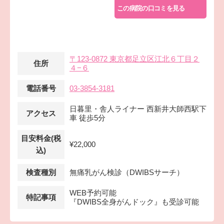
この病院の口コミを見る
〒123-0872 東京都足立区江北６丁目２
住所
４−６
電話番号
03-3854-3181
日暮里・舎人ライナー 西新井大師西駅下
アクセス
車 徒歩5分
目安料金(税
¥22,000
込)
検査種別
無痛乳がん検診（DWIBSサーチ）
WEB予約可能
特記事項
『DWIBS全身がんドック』も受診可能