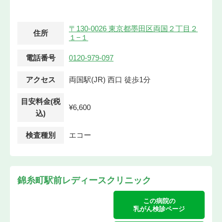
〒130-0026 東京都墨田区両国２丁目２
住所
１−１
電話番号
0120-979-097
アクセス
両国駅(JR) 西口 徒歩1分
目安料金(税
¥6,600
込)
検査種別
エコー
錦糸町駅前レディースクリニック
この病院の
乳がん検診ページ