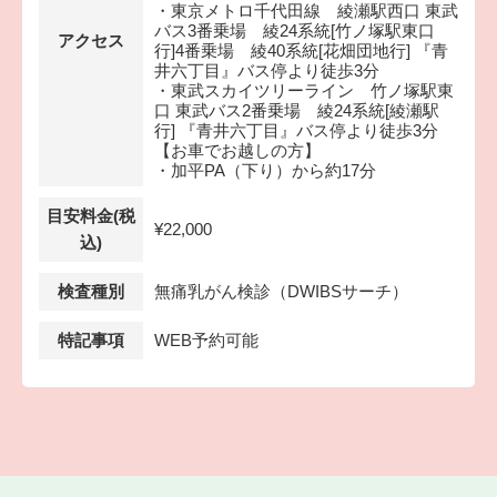
・東京メトロ千代田線 綾瀬駅西口 東武
バス3番乗場 綾24系統[竹ノ塚駅東口
アクセス
行]4番乗場 綾40系統[花畑団地行] 『青
井六丁目』バス停より徒歩3分
・東武スカイツリーライン 竹ノ塚駅東
口 東武バス2番乗場 綾24系統[綾瀬駅
行] 『青井六丁目』バス停より徒歩3分
【お車でお越しの方】
・加平PA（下り）から約17分
目安料金(税
¥22,000
込)
検査種別
無痛乳がん検診（DWIBSサーチ）
特記事項
WEB予約可能