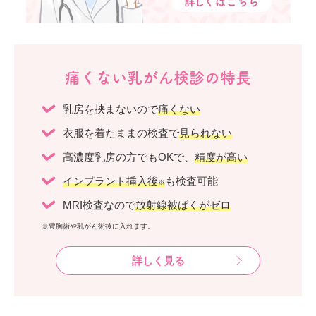
痛くない乳がん検診の特長
乳房を挟まないので
痛くない
衣服を着たままの検査で
見られない
高濃度乳房の方でもOKで、
精度が高い
インプラント挿入後
も検査可能
※
MRI検査なので
放射線被ばくがゼロ
※豊胸術や乳がん術後に入れます。
詳しく見る