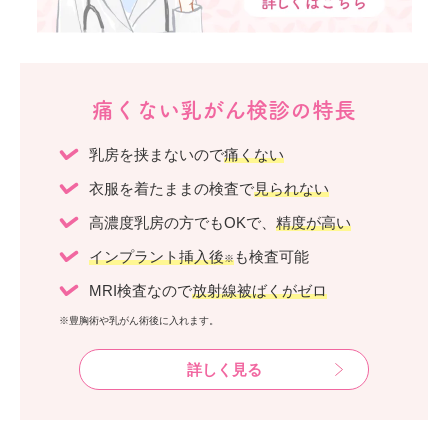
痛くない乳がん検診の特長
乳房を挟まないので
痛くない
衣服を着たままの検査で
見られない
高濃度乳房の方でもOKで、
精度が高い
インプラント挿入後
も検査可能
※
MRI検査なので
放射線被ばくがゼロ
※豊胸術や乳がん術後に入れます。
詳しく見る