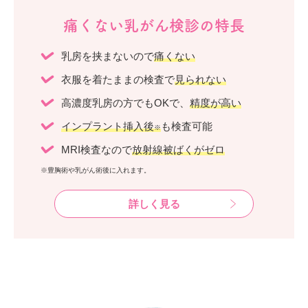
痛くない乳がん検診の特長
乳房を挟まないので
痛くない
衣服を着たままの検査で
見られない
高濃度乳房の方でもOKで、
精度が高い
インプラント挿入後
も検査可能
※
MRI検査なので
放射線被ばくがゼロ
※豊胸術や乳がん術後に入れます。
詳しく見る