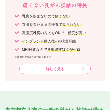
痛くない乳がん検診の特長
乳房を挟まないので
痛くない
衣服を着たままの検査で
見られない
高濃度乳房の方でもOKで、
精度が高い
インプラント挿入後
も検査可能
※
MRI検査なので
放射線被ばくがゼロ
※豊胸術や乳がん術後に入れます。
詳しく見る