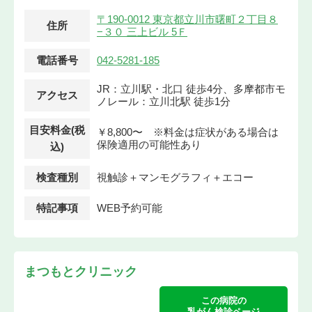
〒190-0012 東京都立川市曙町２丁目８
住所
−３０ 三上ビル 5Ｆ
電話番号
042-5281-185
JR：立川駅・北口 徒歩4分、多摩都市モ
アクセス
ノレール：立川北駅 徒歩1分
目安料金(税
￥8,800〜 ※料金は症状がある場合は
保険適用の可能性あり
込)
検査種別
視触診＋マンモグラフィ＋エコー
特記事項
WEB予約可能
まつもとクリニック
この病院の
乳がん検診ページ