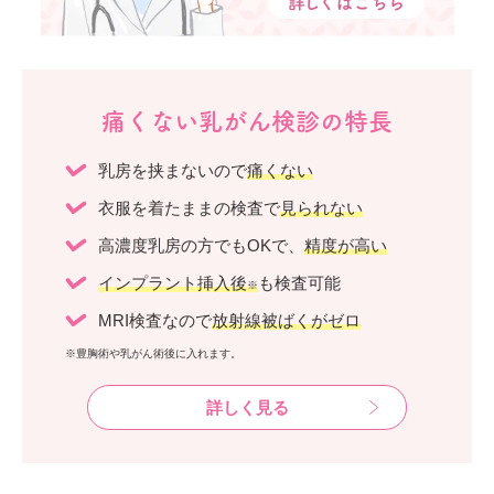
痛くない乳がん検診の特長
乳房を挟まないので
痛くない
衣服を着たままの検査で
見られない
高濃度乳房の方でもOKで、
精度が高い
インプラント挿入後
も検査可能
※
MRI検査なので
放射線被ばくがゼロ
※豊胸術や乳がん術後に入れます。
詳しく見る