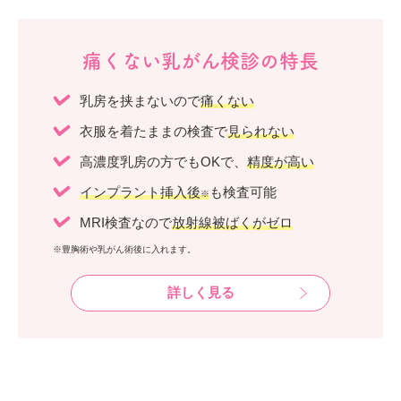
痛くない乳がん検診の特長
乳房を挟まないので
痛くない
衣服を着たままの検査で
見られない
高濃度乳房の方でもOKで、
精度が高い
インプラント挿入後
も検査可能
※
MRI検査なので
放射線被ばくがゼロ
※豊胸術や乳がん術後に入れます。
詳しく見る