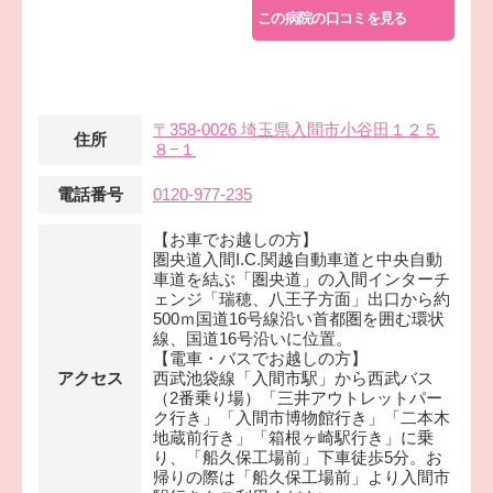
この病院の口コミを見る
〒358-0026 埼玉県入間市小谷田１２５
住所
８−１
電話番号
0120-977-235
【お車でお越しの方】
圏央道入間I.C.関越自動車道と中央自動
車道を結ぶ「圏央道」の入間インターチ
ェンジ「瑞穂、八王子方面」出口から約
500ｍ国道16号線沿い首都圏を囲む環状
線、国道16号沿いに位置。
【電車・バスでお越しの方】
アクセス
西武池袋線「入間市駅」から西武バス
（2番乗り場）「三井アウトレットパー
ク行き」「入間市博物館行き」「二本木
地蔵前行き」「箱根ヶ崎駅行き」に乗
り、「船久保工場前」下車徒歩5分。お
帰りの際は「船久保工場前」より入間市