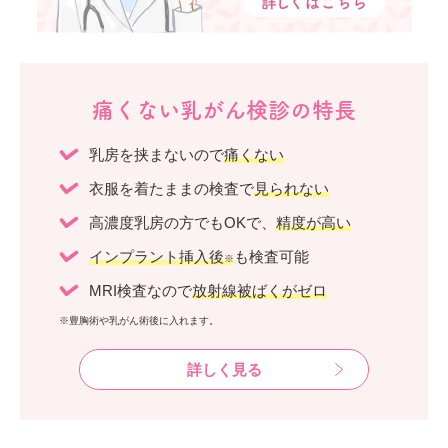
痛くない乳がん検診の特長
乳房を挟まないので
痛くない
衣服を着たままの検査で
見られない
高濃度乳房の方でもOKで、
精度が高い
インプラント挿入後
も検査可能
※
MRI検査なので
放射線被ばくがゼロ
※豊胸術や乳がん術後に入れます。
詳しく見る