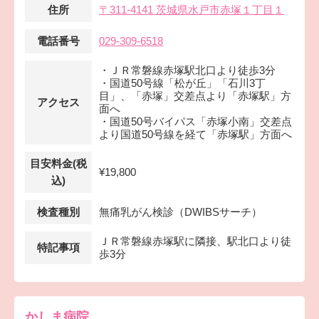
住所
〒311-4141 茨城県水戸市赤塚１丁目１
電話番号
029-309-6518
・ＪＲ常磐線赤塚駅北口より徒歩3分
・国道50号線「松が丘」「石川3丁
目」、「赤塚」交差点より「赤塚駅」方
アクセス
面へ
・国道50号バイパス「赤塚小南」交差点
より国道50号線を経て「赤塚駅」方面へ
目安料金(税
¥19,800
込)
検査種別
無痛乳がん検診（DWIBSサーチ）
ＪＲ常磐線赤塚駅に隣接、駅北口より徒
特記事項
歩3分
かしま病院