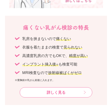
痛くない乳がん検診の特長
乳房を挟まないので
痛くない
衣服を着たままの検査で
見られない
高濃度乳房の方でもOKで、
精度が高い
インプラント挿入後
も検査可能
※
MRI検査なので
放射線被ばくがゼロ
※豊胸術や乳がん術後に入れます。
詳しく見る