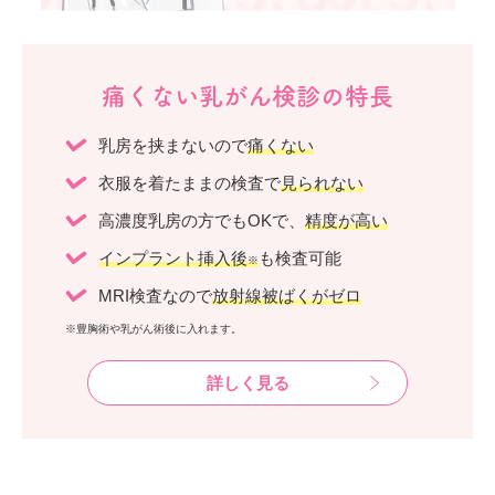
痛くない乳がん検診の特長
乳房を挟まないので
痛くない
衣服を着たままの検査で
見られない
高濃度乳房の方でもOKで、
精度が高い
インプラント挿入後
も検査可能
※
MRI検査なので
放射線被ばくがゼロ
※豊胸術や乳がん術後に入れます。
詳しく見る