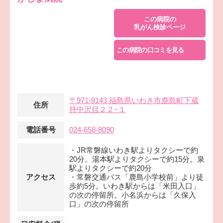
この病院の
乳がん検診ページ
この病院の口コミを見る
〒971-8143 福島県いわき市鹿島町下蔵
住所
持中沢目２２−１
電話番号
024-658-8090
・JR常磐線いわき駅よりタクシーで約
20分。湯本駅よりタクシーで約15分。泉
駅よりタクシーで約20分
アクセス
・常磐交通バス「鹿島小学校前」より徒
歩約5分。いわき駅からは「米田入口」
の次の停留所。小名浜からは「久保入
口」の次の停留所