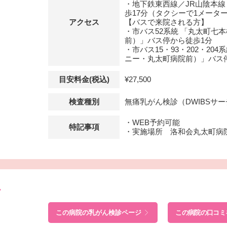
・地下鉄東西線／JR山陰本線
歩17分（タクシーで1メータ
アクセス
【バスで来院される方】
・市バス52系統 「丸太町七
前）」バス停から徒歩1分
・市バス15・93・202・20
ニー・丸太町病院前）」バス
目安料金(税込)
¥27,500
検査種別
無痛乳がん検診（DWIBSサ
・WEB予約可能
特記事項
・実施場所 洛和会丸太町病
ク
この病院の
乳がん検診ページ
この病院の口コミ