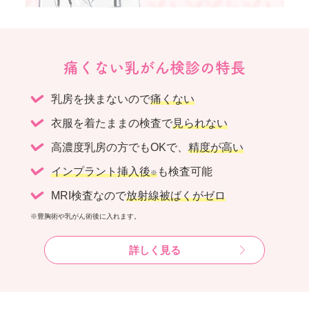
痛くない乳がん検診の特長
乳房を挟まないので
痛くない
衣服を着たままの検査で
見られない
高濃度乳房の方でもOKで、
精度が高い
インプラント挿入後
も検査可能
※
MRI検査なので
放射線被ばくがゼロ
※豊胸術や乳がん術後に入れます。
詳しく見る