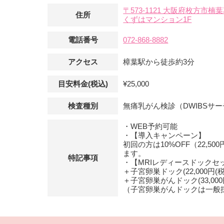
〒573-1121 大阪府枚方市
住所
くずはマンション1F
電話番号
072-868-8882
アクセス
樟葉駅から徒歩約3分
目安料金(税込)
¥25,000
検査種別
無痛乳がん検診（DWIBSサ
・WEB予約可能
・【導入キャンペーン】
初回の方は10%OFF（22,5
ます。
特記事項
・【MRIレディースドックセ
＋子宮卵巣ドック(22,000円(税込
＋子宮卵巣がんドック(33,000円
（子宮卵巣がんドックは一般