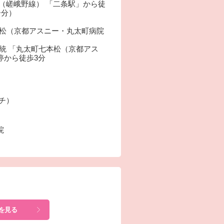
（嵯峨野線） 「二条駅」から徒
ー分）
本松（京都アスニー・丸太町病院
4系統 「丸太町七本松（京都アス
停から徒歩3分
ーチ）
院
を見る