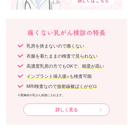
痛くない乳がん検診の特長
乳房を挟まないので
痛くない
衣服を着たままの検査で
見られない
高濃度乳房の方でもOKで、
精度が高い
インプラント挿入後
も検査可能
※
MRI検査なので
放射線被ばくがゼロ
※豊胸術や乳がん術後に入れます。
詳しく見る