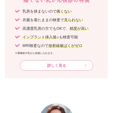
痛くない乳がん検診の特長
乳房を挟まないので
痛くない
衣服を着たままの検査で
見られない
高濃度乳房の方でもOKで、
精度が高い
インプラント挿入後
も検査可能
※
MRI検査なので
放射線被ばくがゼロ
※豊胸術や乳がん術後に入れます。
詳しく見る