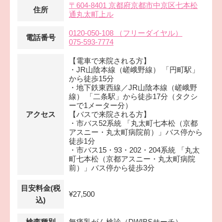
〒604-8401 京都府京都市中京区七本松
住所
通丸太町上ル
0120-050-108 （フリーダイヤル）
電話番号
075-593-7774
【電車で来院される方】
・JR山陰本線（嵯峨野線） 「円町駅」
から徒歩15分
・地下鉄東西線／JR山陰本線（嵯峨野
線） 「二条駅」から徒歩17分（タクシ
ーで1メーター分）
アクセス
【バスで来院される方】
・市バス52系統 「丸太町七本松（京都
アスニー・丸太町病院前）」バス停から
徒歩1分
・市バス15・93・202・204系統 「丸太
町七本松（京都アスニー・丸太町病院
前）」バス停から徒歩3分
目安料金(税
¥27,500
込)
検査種別
無痛乳がん検診（DWIBSサーチ）