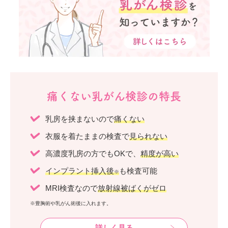
痛くない乳がん検診の特長
乳房を挟まないので
痛くない
衣服を着たままの検査で
見られない
高濃度乳房の方でもOKで、
精度が高い
インプラント挿入後
も検査可能
※
MRI検査なので
放射線被ばくがゼロ
※豊胸術や乳がん術後に入れます。
詳しく見る