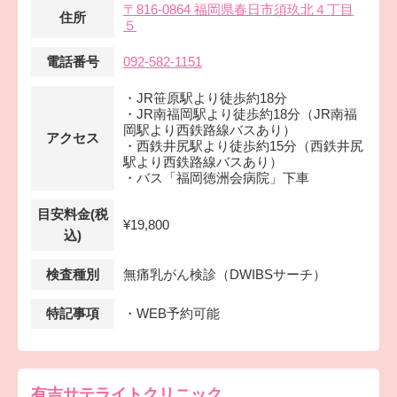
〒816-0864 福岡県春日市須玖北４丁目
住所
５
電話番号
092-582-1151
・JR笹原駅より徒歩約18分
・JR南福岡駅より徒歩約18分（JR南福
岡駅より西鉄路線バスあり）
アクセス
・西鉄井尻駅より徒歩約15分（西鉄井尻
駅より西鉄路線バスあり）
・バス「福岡徳洲会病院」下車
目安料金(税
¥19,800
込)
検査種別
無痛乳がん検診（DWIBSサーチ）
特記事項
・WEB予約可能
有吉サテライトクリニック