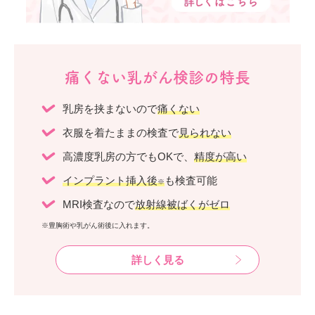
痛くない乳がん検診の特長
乳房を挟まないので
痛くない
衣服を着たままの検査で
見られない
高濃度乳房の方でもOKで、
精度が高い
インプラント挿入後
も検査可能
※
MRI検査なので
放射線被ばくがゼロ
※豊胸術や乳がん術後に入れます。
詳しく見る