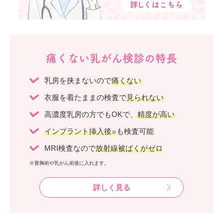
痛くない乳がん検診の特長
乳房を挟まないので
痛くない
衣服を着たままの検査で
見られない
高濃度乳房の方でもOKで、
精度が高い
インプラント挿入後
も検査可能
※
MRI検査なので
放射線被ばくがゼロ
※豊胸術や乳がん術後に入れます。
詳しく見る