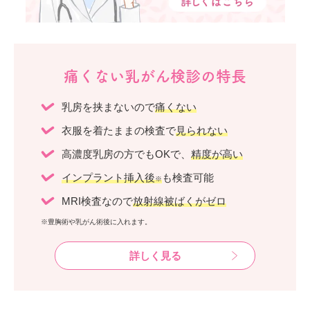
痛くない乳がん検診の特長
乳房を挟まないので
痛くない
衣服を着たままの検査で
見られない
高濃度乳房の方でもOKで、
精度が高い
インプラント挿入後
も検査可能
※
MRI検査なので
放射線被ばくがゼロ
※豊胸術や乳がん術後に入れます。
詳しく見る