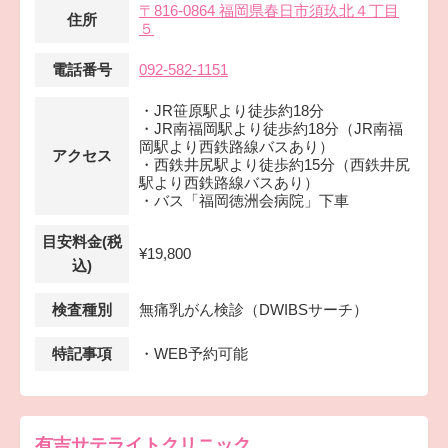
〒816-0864 福岡県春日市須玖北４丁目
住所
５
電話番号
092-582-1151
・JR笹原駅より徒歩約18分
・JR南福岡駅より徒歩約18分（JR南福
岡駅より西鉄路線バスあり）
アクセス
・西鉄井尻駅より徒歩約15分（西鉄井尻
駅より西鉄路線バスあり）
・バス「福岡徳洲会病院」下車
目安料金(税
¥19,800
込)
検査種別
無痛乳がん検診（DWIBSサーチ）
特記事項
・WEB予約可能
有吉サテライトクリニック