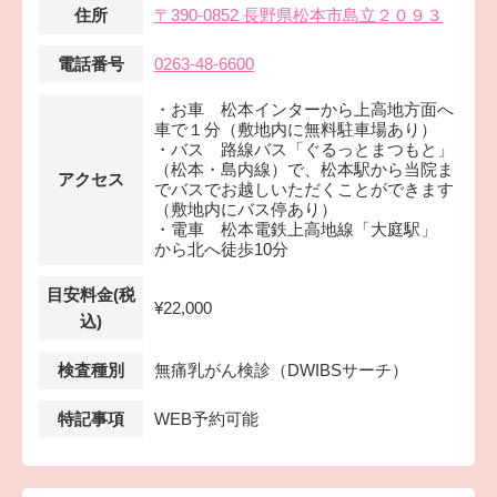
住所
〒390-0852 長野県松本市島立２０９３
電話番号
0263-48-6600
・お車 松本インターから上高地方面へ
車で１分（敷地内に無料駐車場あり）
・バス 路線バス「ぐるっとまつもと」
（松本・島内線）で、松本駅から当院ま
アクセス
でバスでお越しいただくことができます
（敷地内にバス停あり）
・電車 松本電鉄上高地線「大庭駅」
から北へ徒歩10分
目安料金(税
¥22,000
込)
検査種別
無痛乳がん検診（DWIBSサーチ）
特記事項
WEB予約可能