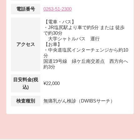
電話番号
0263-51-2300
【電車・バス】
・JR塩尻駅より車で約5分 または 徒歩
で約30分
大学シャトルバス 運行
アクセス
【お車】
・中央道塩尻インターチェンジから約10
分
国道19号線 緑ケ丘南交差点 西方向へ
約3分
目安料金(税
¥22,000
込)
検査種別
無痛乳がん検診（DWIBSサーチ）