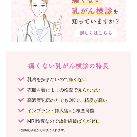
痛くない乳がん検診の特長
乳房を挟まないので
痛くない
衣服を着たままの検査で
見られない
高濃度乳房の方でもOKで、
精度が高い
インプラント挿入後
も検査可能
※
MRI検査なので
放射線被ばくがゼロ
※豊胸術や乳がん術後に入れます。