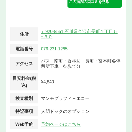
この病院の口コミを見る
〒920-8551 石川県金沢市長町１丁目５
住所
−３０
電話番号
076-231-1295
バス 南町・香林坊・長町・富本町各停
アクセス
留所下車 徒歩で分
目安料金(税
¥4,840
込)
検査種別
マンモグラフィ＋エコー
特記事項
人間ドックのオプション
Web予約
予約ページはこちら