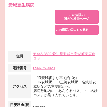
安城更生病院
この病院の
乳がん検診ページ
この病院の口コミを見る
〒446-8602 愛知県安城市安城町東広畔
住所
２８
電話番号
0566-75-3020
・JR安城駅より車で約10分
・JR安城駅、JR三河安城駅、名鉄新安
アクセス
城駅などの主要駅から、
病院敷地内に「あんくるバス」・「名鉄
バス」が乗り入れています。
目安料金(税