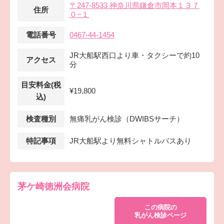
〒247-8533 神奈川県鎌倉市岡本１３７
住所
０−１
電話番号
0467-44-1454
JR大船駅西口より車・タクシーで約10
アクセス
分
目安料金(税
¥19,800
込)
検査種別
無痛乳がん検診（DWIBSサーチ）
特記事項
JR大船駅より無料シャトルバスあり
茅ケ崎徳洲会病院
この病院の
乳がん検診ページ