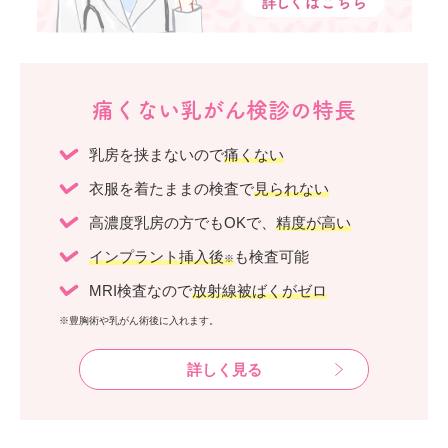
痛くない乳がん検診の特長
乳房を挟まないので
痛くない
衣服を着たままの検査で
見られない
高濃度乳房の方でもOKで、
精度が高い
インプラント挿入後
も検査可能
※
MRI検査なので
放射線被ばくがゼロ
※豊胸術や乳がん術後に入れます。
詳しく見る