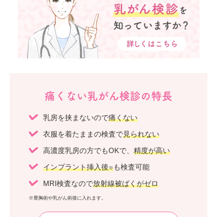
痛くない乳がん検診の特長
乳房を挟まないので
痛くない
衣服を着たままの検査で
見られない
高濃度乳房の方でもOKで、
精度が高い
インプラント挿入後
も検査可能
※
MRI検査なので
放射線被ばくがゼロ
※豊胸術や乳がん術後に入れます。