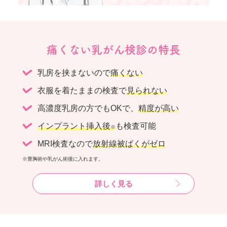
痛くない乳がん検診の特長
乳房を挟まないので
痛くない
衣服を着たままの検査で
見られない
高濃度乳房の方でもOKで、
精度が高い
インプラント挿入後
も検査可能
※
MRI検査なので
放射線被ばくがゼロ
※豊胸術や乳がん術後に入れます。
詳しく見る