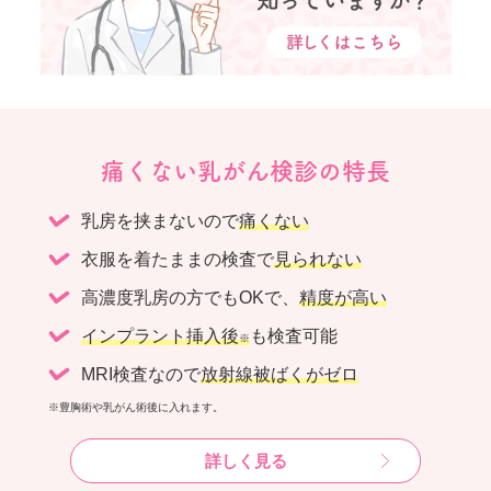
痛くない乳がん検診の特長
乳房を挟まないので
痛くない
衣服を着たままの検査で
見られない
高濃度乳房の方でもOKで、
精度が高い
インプラント挿入後
も検査可能
※
MRI検査なので
放射線被ばくがゼロ
※豊胸術や乳がん術後に入れます。
詳しく見る