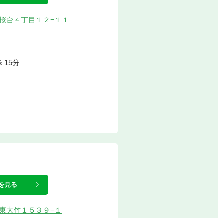
原市桜台４丁目１２−１１
 15分
を見る
原市東大竹１５３９−１