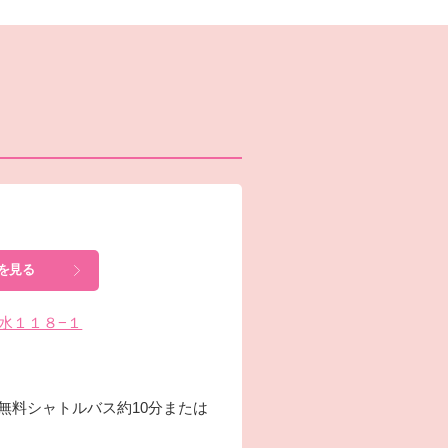
を見る
温水１１８−１
無料シャトルバス約10分または