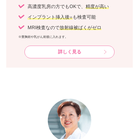
高濃度乳房の方でもOKで、
精度が高い
インプラント挿入後
も検査可能
※
MRI検査なので
放射線被ばくがゼロ
※豊胸術や乳がん術後に入れます。
詳しく見る