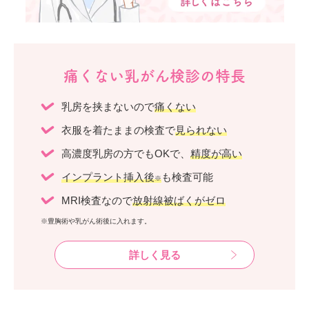
痛くない乳がん検診の特長
乳房を挟まないので
痛くない
衣服を着たままの検査で
見られない
高濃度乳房の方でもOKで、
精度が高い
インプラント挿入後
も検査可能
※
MRI検査なので
放射線被ばくがゼロ
※豊胸術や乳がん術後に入れます。
詳しく見る