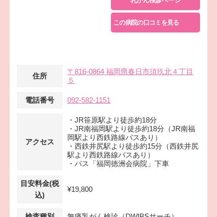
乳がん検診ページ
この病院の口コミを見る
〒816-0864 福岡県春日市須玖北４丁目
住所
５
電話番号
092-582-1151
・JR笹原駅より徒歩約18分
・JR南福岡駅より徒歩約18分（JR南福
岡駅より西鉄路線バスあり）
アクセス
・西鉄井尻駅より徒歩約15分（西鉄井尻
駅より西鉄路線バスあり）
・バス「福岡徳洲会病院」下車
目安料金(税
¥19,800
込)
検査種別
無痛乳がん検診（DWIBSサーチ）